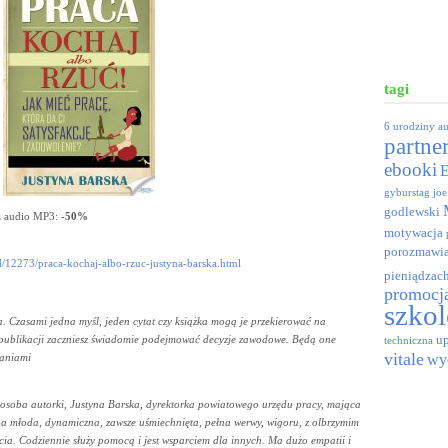
tagi
6 urodziny
a
partne
ebooki
gyburstag
joe
godlewski
z audio MP3:
-50%
motywacja
porozmawia
d/12273/praca-kochaj-albo-rzuc-justyna-barska.html
pieniądzac
promocj
szkol
. Czasami jedna myśl, jeden cytat czy książka mogą je przekierować na
up
tej publikacji zaczniesz świadomie podejmować decyzje zawodowe. Będą one
techniczna
vitale
baniami
wy
t osoba autorki, Justyna Barska, dyrektorka powiatowego urzędu pracy, mająca
oba młoda, dynamiczna, zawsze uśmiechnięta, pełna werwy, wigoru, z olbrzymim
cia. Codziennie służy pomocą i jest wsparciem dla innych. Ma dużo empatii i