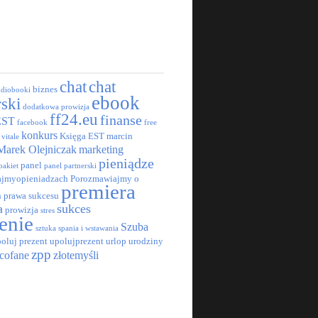
chat
chat
biznes
udiobooki
ebook
rski
dodatkowa prowizja
ff24.eu
finanse
EST
facebook
free
konkurs
Księga EST
marcin
 vitale
Marek Olejniczak
marketing
pieniądze
panel
pakiet
panel partnerski
jmyopieniadzach
Porozmawiajmy o
premiera
h
prawa sukcesu
a
sukces
prowizja
stres
enie
Szuba
sztuka spania i wstawania
oluj prezent
upolujprezent
urlop
urodziny
zpp
cofane
złotemyśli