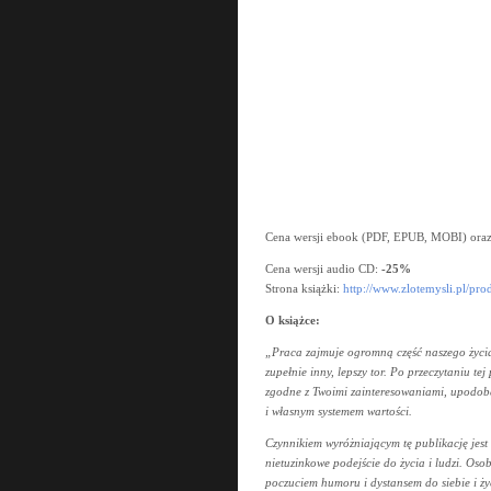
Cena wersji ebook (PDF, EPUB, MOBI) ora
Cena wersji audio CD:
-25%
Strona książki:
http://www.zlotemysli.pl/pro
O książce:
„Praca zajmuje ogromną część naszego życia
zupełnie inny, lepszy tor. Po przeczytaniu 
zgodne z Twoimi zainteresowaniami, upodo
i własnym systemem wartości.
Czynnikiem wyróżniającym tę publikację jes
nietuzinkowe podejście do życia i ludzi. Os
poczuciem humoru i dystansem do siebie i ży