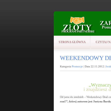
STRONA GŁÓWNA
CZYTAJ N
WEEKENDOWY DEAL: 
Kategoria
Promocje
| Data 22.11.2012 |
bra
„Wyznaczys
i znajdziesz d
Od jutra do niedzieli – Weekendowy Deal c
rzuć!”, której autorem jest Justyna Barsk