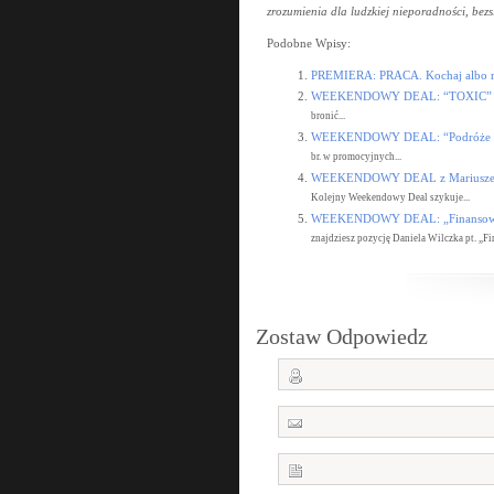
zrozumienia dla ludzkiej nieporadności, bezsi
Podobne Wpisy:
PREMIERA: PRACA. Kochaj albo r
WEEKENDOWY DEAL: “TOXIC”
bronić...
WEEKENDOWY DEAL: “Podróże do 
br. w promocyjnych...
WEEKENDOWY DEAL z Mariusze
Kolejny Weekendowy Deal szykuje...
WEEKENDOWY DEAL: „Finansowy
znajdziesz pozycję Daniela Wilczka pt. „Fi
Zostaw Odpowiedz