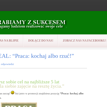
AS NA BLIPIE
DOŁĄCZ DO NAS!
ZOBACZ NAS NA FACEBOOKU!
“Praca: kochaj albo rzuć!”
k odpowiedzi
z sobie cel na najbliższe 5 lat
la siebie zajęcie na resztę życia.”
zas zacząć
Już jutro w promocji znajdziesz pozycję
“Praca: kochaj albo
a.