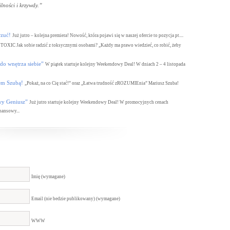
lności i krzywdy.”
zuć!
Już jutro – kolejna premiera! Nowość, która pojawi się w naszej ofercie to pozycja pt....
TOXIC Jak sobie radzić z toksycznymi osobami? „Każdy ma prawo wiedzieć, co robić, żeby
wnętrza siebie”
W piątek startuje kolejny Weekendowy Deal! W dniach 2 – 4 listopada
m Szubą!
„Pokaż, na co Cię stać!” oraz „Łatwa trudność zROZUMIEnia” Mariusz Szuba!
 Geniusz”
Już jutro startuje kolejny Weekendowy Deal! W promocyjnych cenach
nansowy...
Imię (wymagane)
Email (nie bedzie publikowany) (wymagane)
WWW