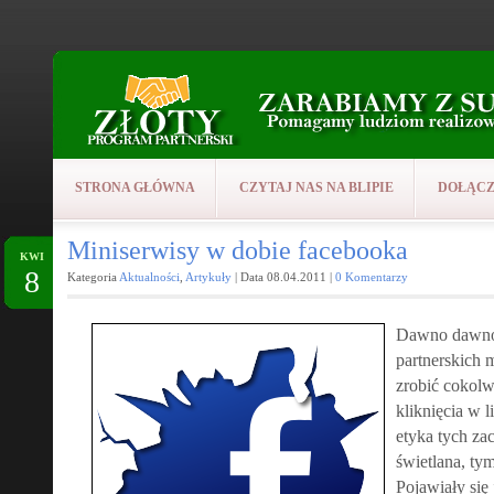
STRONA GŁÓWNA
CZYTAJ NAS NA BLIPIE
DOŁĄCZ
Miniserwisy w dobie facebooka
KWI
8
Kategoria
Aktualności
,
Artykuły
| Data 08.04.2011 |
0 Komentarzy
Dawno dawno 
partnerskich m
zrobić cokolw
kliknięcia w 
etyka tych z
świetlana, tym
Pojawiały się