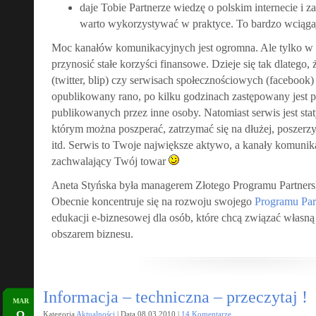
daje Tobie Partnerze wiedzę o polskim internecie i 
warto wykorzystywać w praktyce. To bardzo wciągaj
Moc kanałów komunikacyjnych jest ogromna. Ale tylko w 
przynosić stałe korzyści finansowe. Dzieje się tak dlatego,
(twitter, blip) czy serwisach społecznościowych (facebook
opublikowany rano, po kilku godzinach zastępowany jest 
publikowanych przez inne osoby. Natomiast serwis jest st
którym można poszperać, zatrzymać się na dłużej, poszerzy
itd. Serwis to Twoje największe aktywo, a kanały komunik
zachwalający Twój towar
Aneta Styńska była managerem Złotego Programu Partners
Obecnie koncentruje się na rozwoju swojego
Programu Par
edukacji e-biznesowej dla osób, które chcą związać własn
obszarem biznesu.
Informacja – techniczna – przeczytaj !
MAR
Kategoria
Aktualności
| Data 08.03.2010 |
14 Komentarze