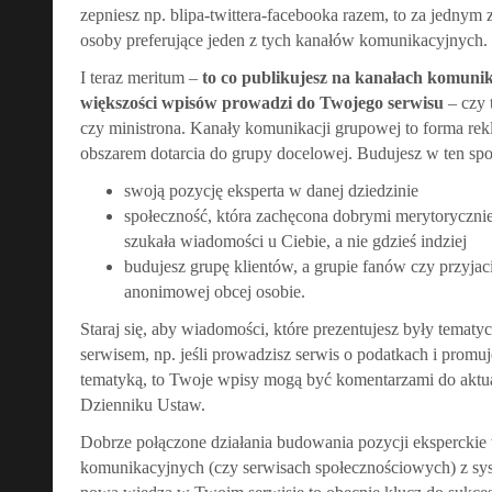
zepniesz np. blipa-twittera-facebooka razem, to za jedny
osoby preferujące jeden z tych kanałów komunikacyjnych.
I teraz meritum –
to co publikujesz na kanałach komuni
większości wpisów prowadzi do Twojego serwisu
– czy 
czy ministrona. Kanały komunikacji grupowej to forma re
obszarem dotarcia do grupy docelowej. Budujesz w ten sp
swoją pozycję eksperta w danej dziedzinie
społeczność, która zachęcona dobrymi merytorycznie
szukała wiadomości u Ciebie, a nie gdzieś indziej
budujesz grupę klientów, a grupie fanów czy przyjaci
anonimowej obcej osobie.
Staraj się, aby wiadomości, które prezentujesz były tema
serwisem, np. jeśli prowadzisz serwis o podatkach i promu
tematyką, to Twoje wpisy mogą być komentarzami do aktu
Dzienniku Ustaw.
Dobrze połączone działania budowania pozycji eksperckie 
komunikacyjnych (czy serwisach społecznościowych) z sy