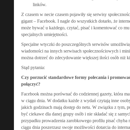
linków.
Z czasem w necie czasem pojawiły się serwisy społecznośc
gigant – Facebook. I nagle do wszystkich dotarło, że intern
może bywać u każdego, czytać, pisać i komentować co mu s
specjalnych umiejętności.
Specjalne wtyczki do poszczególnych serwisów umożliwia
wiadomości na innych serwisach społecznościowych i mini
można dotrzeć do zdecydowanie większej ilości osób niż k
Stąd pytania:
Czy porzucić standardowe formy polecania i promowa
połączyć?
Facebook można porównać do codziennej gazety, która ma 
w ciągu dnia. W dodatku każde z wydań czytają inne osoby
jakich godzinach mają dostęp do netu. W związku z tym, pu
być ciekawe dla danej grupy osób i nie składać się z samy
przypadku prowadzenia zarobkowego profilu pisać chyba 
ciągu dnia poszerzasz swoje możliwości dotarcia do intern