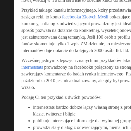
nową wiedzą w Twoim serwisie to obecnie klucz do sukce
Przykład takiego kanału informacyjnego, który przedstawia
zasięgu ręki, to konto
facebooka Złotych Myśli
pokazujące 
konkursy, a dialog z odwiedzającymi prowadzony jest ideal
sposób pozwala na dotarcie do konkretnej, wyselekcjonowa
jest zainteresowana daną tematyką. Jeśli 100 osób z profi
fanów skomentuje tylko 1 wpis ZM dziennie, to miesięczne
internautów daje dotarcie do kolejnych 3000 osób. Itd. Itd.
Wcześniej jednym z lepszych znanych mi przykładów takic
internetstats
prowadzony na facebooku połączony ze stron
zawierający komentarze do badań rynku internetowego. Pi
października 2010 jest nieaktualizowany, ale gdy był pro
wrzało.
Podaję Ci ten przykład z dwóch powodów:
internetstats bardzo dobrze łączy własną stronę z pro
klasie, twitterze i blipie,
publikuje interesujące informacje dla wybranej grupy
prowadzi stały dialog z odwiedzającymi, niemal ich