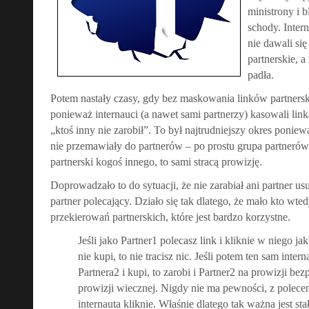
ministrony i b
schody. Intern
nie dawali się
partnerskie, 
padła.
Potem nastały czasy, gdy bez maskowania linków partners
ponieważ internauci (a nawet sami partnerzy) kasowali link
„ktoś inny nie zarobił”. To był najtrudniejszy okres poni
nie przemawiały do partnerów – po prostu grupa partnerów 
partnerski kogoś innego, to sami stracą prowizję.
Doprowadzało to do sytuacji, że nie zarabiał ani partner us
partner polecający. Działo się tak dlatego, że mało kto wt
przekierowań partnerskich, które jest bardzo korzystne.
Jeśli jako Partner1 polecasz link i kliknie w niego jak
nie kupi, to nie tracisz nic. Jeśli potem ten sam intern
Partnera2 i kupi, to zarobi i Partner2 na prowizji bez
prowizji wiecznej. Nigdy nie ma pewności, z polecen
internauta kliknie. Właśnie dlatego tak ważna jest st