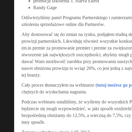
promocja szkolenia T. Harva Ekera
Randy Gage
Odświeżyliśmy panel Programu Partnerskiego i zamierzam
szkolenia sprzedażowe online dla Partnerów.
Aby dostosować się do zmian na rynku, podjąłem trudną d
prowizji partnerskich. Likwiduję również wszystkie konkur
(m.in premie za promowanie premier i premie za zwiększon
stworzenie jak największych oszczędności, abyśmy mogli pr
dawać Wam możliwość zarobku przy promowaniu naszych 
nawet obniżona prowizja to wciąż 20%, co jest jedną z na
tej branży.
Cały proces tłumaczyłem na webinarze
(tutaj możesz go 
chętnych do wysłuchania nagrania.
Podczas webinaru ustaliliśmy, że wyślemy do wszystkich P
będziecie się mogli wypowiedzieć, w jaki sposób rozdzieli
bezpośrednią obniżamy do 12,5%, a wieczną do 7,5%, czy 
inny sposób.