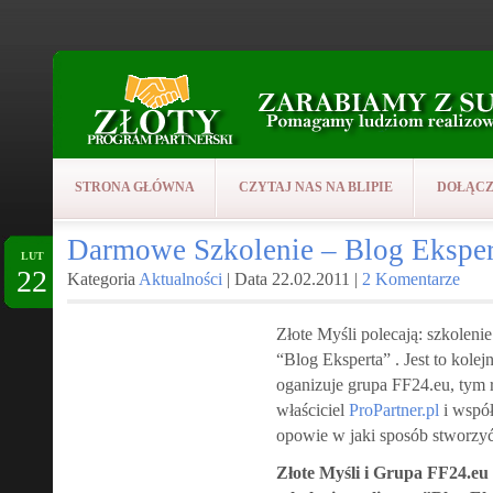
STRONA GŁÓWNA
CZYTAJ NAS NA BLIPIE
DOŁĄCZ
Darmowe Szkolenie – Blog Eksper
LUT
22
Kategoria
Aktualności
| Data 22.02.2011 |
2 Komentarze
Złote Myśli polecają: szkolen
“Blog Eksperta” . Jest to kole
oganizuje grupa FF24.eu, tym
właściciel
ProPartner.pl
i współ
opowie w jaki sposób stworzyć 
Złote Myśli i Grupa FF24.e