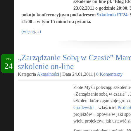
szkolenie on-line pt.”Blog E
23.02.2011 o godzinie 20:00. 
pokoju konferencyjnym pod adresem
Szkolenia FF24
.
21:00 – w tym 15 minut na pytania.
(więcej…)
„Zarządzanie Sobą w Czasie” Mar
STY
24
szkolenie on-line
Kategoria
Aktualności
| Data 24.01.2011 |
0 Komentarzy
Złote Myśli polecają: szkolen
„Zarządzanie sobą w czasie” . 
szkoleni które oganizuje grup
Godlewski
– właściciel
ProPart
projektów – opowie w jaki spo
wielu projektów, jak ustawić si
Sam autor szkolenia mówi: „
Ni