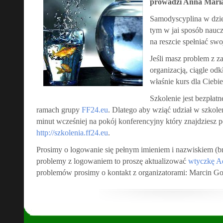
prowadzi Anna Mari
Samodyscyplina w dzies
tym w jai sposób nauczy
na reszcie spełniać swo
Jeśli masz problem z z
organizacją, ciągle odkł
właśnie kurs dla Ciebie
Szkolenie jest bezpłat
ramach grupy
FF24.eu
. Dlatego aby wziąć udział w szkole
minut wcześniej na pokój konferencyjny który znajdziesz 
http://szkolenia.ff24.eu
.
Prosimy o logowanie się pełnym imieniem i nazwiskiem (bra
problemy z logowaniem to proszę aktualizować
wtyczkę A
problemów prosimy o kontakt z organizatorami: Marcin G