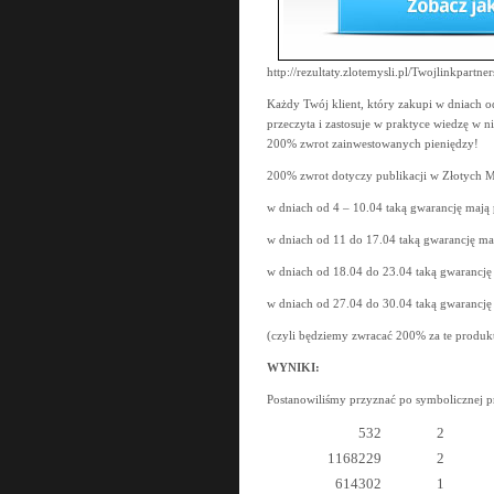
http://rezultaty.zlotemysli.pl/Twojlinkpartne
Każdy Twój klient, który zakupi w dniach
przeczyta i zastosuje w praktyce wiedzę w 
200% zwrot zainwestowanych pieniędzy!
200% zwrot dotyczy publikacji w Złotych My
w dniach od 4 – 10.04 taką gwarancję mają p
w dniach od 11 do 17.04 taką gwarancję ma 
w dniach od 18.04 do 23.04 taką gwarancję
w dniach od 27.04 do 30.04 taką gwarancję 
(czyli będziemy zwracać 200% za te produkt
WYNIKI:
Postanowiliśmy przyznać po symbolicznej pro
532
2
1168229
2
614302
1