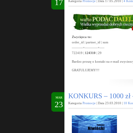
17
Kategoria
Promocje
| Data 17.05.2010 |
4 Kom
Zwycięzca to:
order_id | partner_id | sum
———-+————+—–
722419 |
124310
| 29
Bardzo proszę o kontakt na e-mail zwyciez
GRATULUJEMY!!!
KONKURS – 1000 zł –
MAR
23
Kategoria
Promocje
| Data 23.03.2010 |
10 Ko