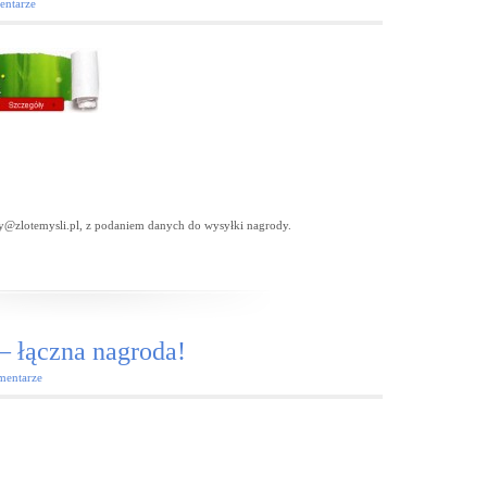
entarze
cy@zlotemysli.pl, z podaniem danych do wysyłki nagrody.
 łączna nagroda!
mentarze