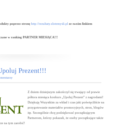
odukty poprzez stronę
http://rezultaty.zlotemysli.pl
ze swoim linkiem
liczane w ranking PARTNER MIESIĄCA!!!
oluj Prezent!!!
mentarzy
Z dniem dzisiejszym zakończył się trwający od prawie
półtora miesiąca konkurs „Upoluj Prezent” z nagrodami!
Dziękuję Wszystkim za wkład i czas jaki poświęciliście na
przygotowanie materiałów promocyjnych, stron, blogów
itp. Szczególnie chcę podziękować początkującym
Partnerom, którzy pokazali, że osoby początkujące także
ze na tym zarobić!