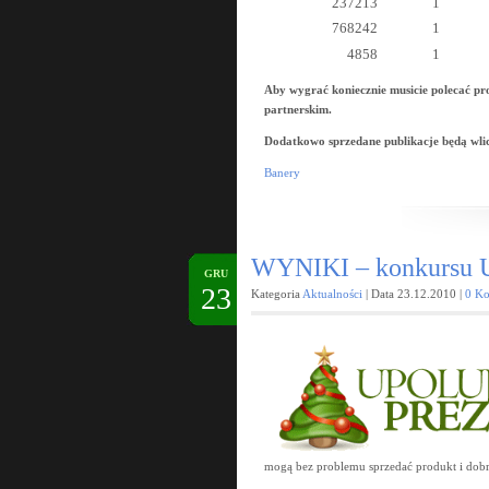
237213
1
768242
1
4858
1
Aby wygrać koniecznie musicie polecać pr
partnerskim.
Dodatkowo sprzedane publikacje będą w
Banery
WYNIKI – konkursu Up
GRU
23
Kategoria
Aktualności
| Data 23.12.2010 |
0 Ko
mogą bez problemu sprzedać produkt i dobr