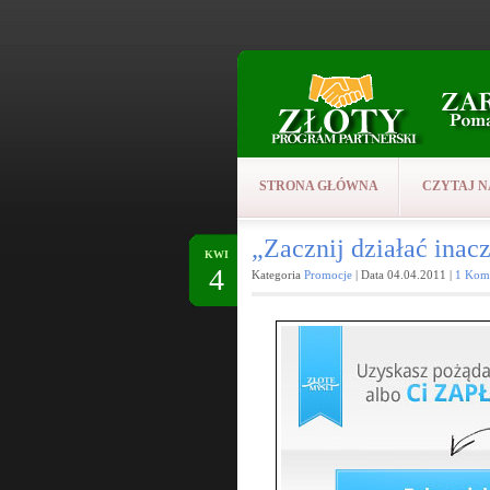
STRONA GŁÓWNA
CZYTAJ N
„Zacznij działać in
KWI
4
Kategoria
Promocje
| Data 04.04.2011 |
1 Kom