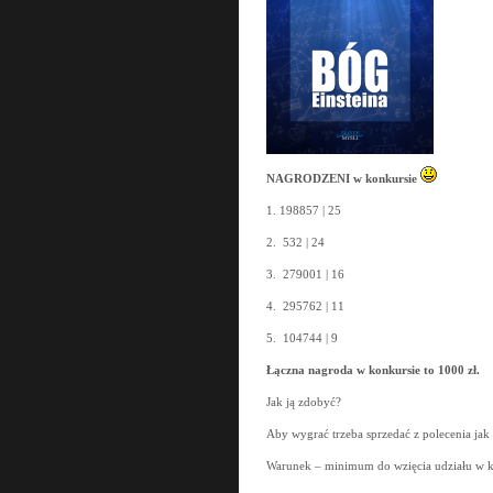
NAGRODZENI w konkursie
1. 198857 | 25
2. 532 | 24
3. 279001 | 16
4. 295762 | 11
5. 104744 | 9
Łączna nagroda w konkursie to
1000 zł.
Jak ją zdobyć?
Aby wygrać trzeba sprzedać z polecenia jak 
Warunek – minimum do wzięcia udziału w k