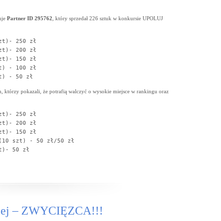
uje
Partner ID 295762
, który sprzedał 226 sztuk w konkursie UPOLUJ
t)- 250 zł

t)- 200 zł

t)- 150 zł

) - 100 zł

t) - 50 zł
 którzy pokazali, że potrafią walczyć o wysokie miejsce w rankingu oraz
t)- 250 zł

t)- 200 zł

t)- 150 zł

10 szt) - 50 zł/50 zł

)- 50 zł 

lej – ZWYCIĘZCA!!!