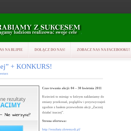
AS NA BLIPIE
DOŁĄCZ DO NAS!
ZOBACZ NAS NA FACEBOOKU!
aczej” + KONKURS!
entarz
Czas trwania akcji:
04 – 30 kwietnia 2011
Kwiecień to miesiąc w którym nakłaniamy do
zmiany przekonań, poglądów i przyzwyczajeń
zgodnie z hasłem przewodnim akcji „Zacznij
działać inaczej”.
Strona ofertowa:
http://rezultaty.zlotemysli.pl/