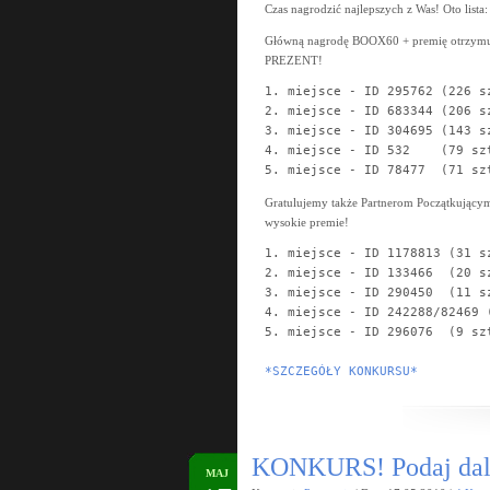
Czas nagrodzić najlepszych z Was! Oto lista:
Główną nagrodę BOOX60 + premię otrzym
PREZENT!
1. miejsce - ID 295762 (226 sz
2. miejsce - ID 683344 (206 sz
3. miejsce - ID 304695 (143 sz
4. miejsce - ID 532    (79 szt
5. miejsce - ID 78477  (71 sz
Gratulujemy także Partnerom Początkującym,
wysokie premie!
1. miejsce - ID 1178813 (31 sz
2. miejsce - ID 133466  (20 sz
3. miejsce - ID 290450  (11 sz
4. miejsce - ID 242288/82469 (
5. miejsce - ID 296076  (9 szt
*SZCZEGÓŁY KONKURSU*
KONKURS! Podaj da
MAJ