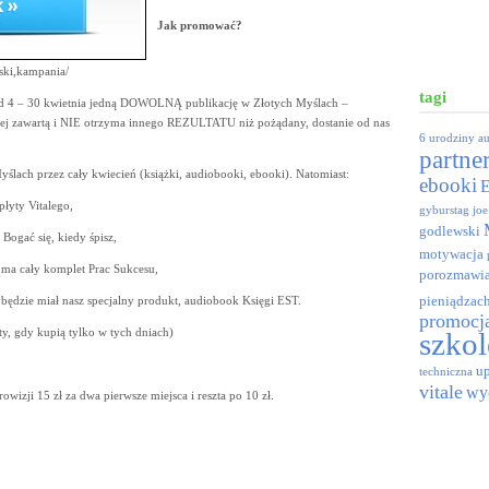
Jak promować?
rski,kampania/
tagi
 od 4 – 30 kwietnia jedną DOWOLNĄ publikację w Złotych Myślach –
niej zawartą i NIE otrzyma innego REZULTATU niż pożądany, dostanie od nas
6 urodziny
a
partne
ślach przez cały kwiecień (książki, audiobooki, ebooki). Natomiast:
ebooki
łyty Vitalego,
gyburstag
joe
godlewski
Bogać się, kiedy śpisz,
motywacja
 ma cały komplet Prac Sukcesu,
porozmawia
pieniądzac
będzie miał nasz specjalny produkt, audiobook Księgi EST.
promocj
y, gdy kupią tylko w tych dniach)
szkol
up
techniczna
vitale
wy
wizji 15 zł za dwa pierwsze miejsca i reszta po 10 zł.