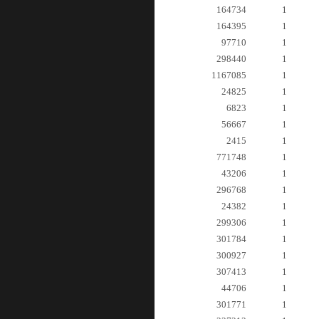
164734
1
164395
1
97710
1
298440
1
1167085
1
24825
1
6823
1
56667
1
2415
1
771748
1
43206
1
296768
1
24382
1
299306
1
301784
1
300927
1
307413
1
44706
1
301771
1