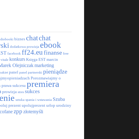
chat
chat
biznes
udiobooki
ebook
rski
dodatkowa prowizja
ff24.eu
finanse
EST
facebook
free
konkurs
Księga EST
marcin
 vitale
Marek Olejniczak
marketing
pieniądze
panel
pakiet
panel partnerski
jmyopieniadzach
Porozmawiajmy o
premiera
h
prawa sukcesu
a
sukces
prowizja
stres
enie
Szuba
sztuka spania i wstawania
oluj prezent
upolujprezent
urlop
urodziny
zpp
cofane
złotemyśli