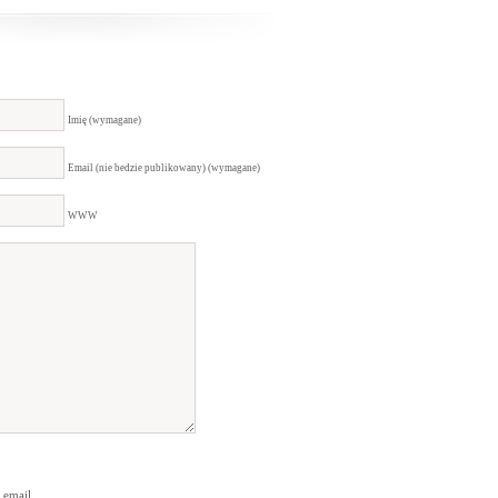
Imię (wymagane)
Email (nie bedzie publikowany) (wymagane)
WWW
 email