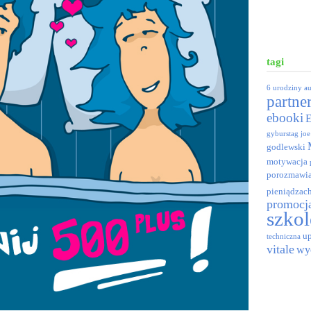
tagi
6 urodziny
a
partne
ebooki
gyburstag
joe
godlewski
motywacja
porozmawia
pieniądzac
promocj
szkol
up
techniczna
vitale
wy