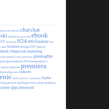
chat
chat
biznes
udiobooki
ebook
rski
dodatkowa prowizja
ff24.eu
finanse
EST
facebook
free
konkurs
Księga EST
marcin
 vitale
Marek Olejniczak
marketing
pieniądze
panel
pakiet
panel partnerski
jmyopieniadzach
Porozmawiajmy o
premiera
h
prawa sukcesu
a
sukces
prowizja
stres
enie
Szuba
sztuka spania i wstawania
oluj prezent
upolujprezent
urlop
urodziny
zpp
cofane
złotemyśli