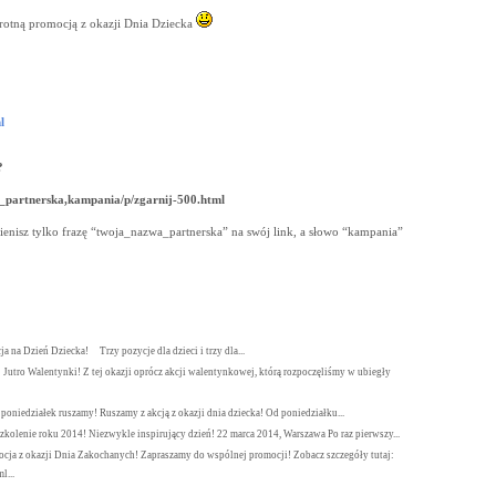
otną promocją z okazji Dnia Dziecka
l
?
a_partnerska,kampania/p/
zgarnij-500.html
enisz tylko frazę “twoja_nazwa_partnerska” na swój link, a słowo “kampania”
a na Dzień Dziecka! Trzy pozycje dla dzieci i trzy dla...
Jutro Walentynki! Z tej okazji oprócz akcji walentynkowej, którą rozpoczęliśmy w ubiegły
edziałek ruszamy! Ruszamy z akcją z okazji dnia dziecka! Od poniedziałku...
Szkolenie roku 2014! Niezwykle inspirujący dzień! 22 marca 2014, Warszawa Po raz pierwszy...
ocja z okazji Dnia Zakochanych! Zapraszamy do wspólnej promocji! Zobacz szczegóły tutaj:
l...