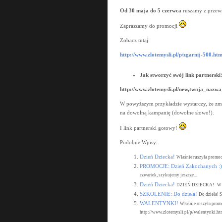
Od 30 maja do 5 czerwca
ruszamy z przewr
Zapraszamy do promocji
Zobacz tutaj:
http://www.zlotemysli.pl/p/zgarnij-500.htm
Jak stworzyć swój link partnerski
http://www.zlotemysli.pl/new,twoja_nazw
W powyższym przykładzie wystarczy, że zmi
na dowolną kampanię (dowolne słowo!).
I link partnerski gotowy!
Podobne Wpisy:
Dzień Dziecka!
Właśnie ruszyła promocj
PROMOCJE: Dzień Zakochanych :)
czwartek, szykujemy jeszcze...
Dzień Dziecka!
DZIEŃ DZIECKA! W poni
SZKOLENIE: Do dzieła!
Do dzieła! 
WALENTYNKI!
Właśnie ruszyła prom
http://www.zlotemysli.pl/p/walentynki.htm