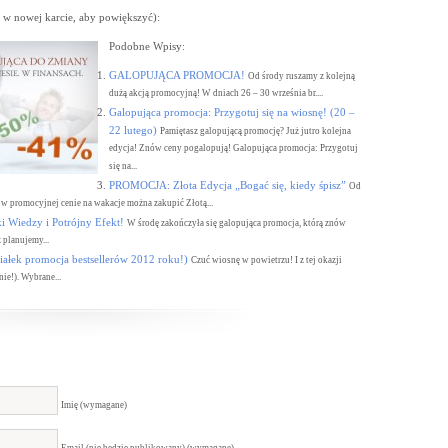
 w nowej karcie, aby powiększyć):
Podobne Wpisy:
GALOPUJĄCA PROMOCJA!
Od środy ruszamy z kolejną
dużą akcją promocyjną! W dniach 26 – 30 września br....
Galopująca promocja: Przygotuj się na wiosnę! (20 –
22 lutego)
Pamiętasz galopującą promocję? Już jutro kolejna
edycja! Znów ceny pogalopują! Galopująca promocja: Przygotuj
się na...
PROMOCJA: Złota Edycja „Bogać się, kiedy śpisz”
Od
 w promocyjnej cenie na wakacje można zakupić Złotą...
iedzy i Potrójny Efekt!
W środę zakończyła się galopująca promocja, którą znów
planujemy...
ałek promocja bestsellerów 2012 roku!)
Czuć wiosnę w powietrzu! I z tej okazji
ie!). Wybrane...
Imię (wymagane)
Email (nie bedzie publikowany) (wymagane)