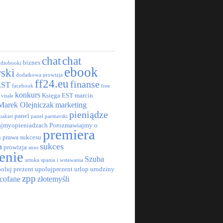
chat
chat
biznes
udiobooki
ebook
rski
dodatkowa prowizja
ff24.eu
finanse
EST
facebook
free
konkurs
Księga EST
marcin
 vitale
Marek Olejniczak
marketing
pieniądze
panel
pakiet
panel partnerski
jmyopieniadzach
Porozmawiajmy o
premiera
h
prawa sukcesu
a
sukces
prowizja
stres
enie
Szuba
sztuka spania i wstawania
oluj prezent
upolujprezent
urlop
urodziny
zpp
cofane
złotemyśli