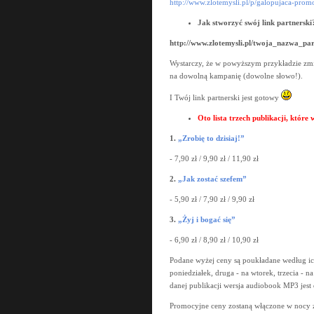
http://www.zlotemysli.pl/p/galopujaca-prom
Jak stworzyć swój link partnerski
http://www.zlotemysli.pl/twoja_nazwa_pa
Wystarczy, że w powyższym przykładzie zmi
na dowolną kampanię (dowolne słowo!).
I Twój link partnerski jest gotowy
Oto lista trzech publikacji, które
1.
„Zrobię to dzisiaj!”
- 7,90 zł / 9,90 zł / 11,90 zł
2.
„Jak zostać szefem”
- 5,90 zł / 7,90 zł / 9,90 zł
3.
„Żyj i bogać się”
- 6,90 zł / 8,90 zł / 10,90 zł
Podane wyżej ceny są poukładane według ic
poniedziałek, druga - na wtorek, trzecia - n
danej publikacji wersja audiobook MP3 jest 
Promocyjne ceny zostaną włączone w nocy z 