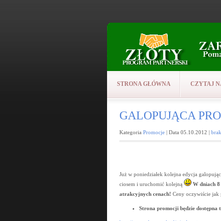
STRONA GŁÓWNA
CZYTAJ N
GALOPUJĄCA PROMO
Kategoria
Promocje
| Data 05.10.2012 |
bra
Już w poniedziałek kolejna edycja galopują
ciosem i uruchomić kolejną
W dniach 8 
atrakcyjnych cenach!
Ceny oczywiście jak
Strona promocji będzie dostępna t