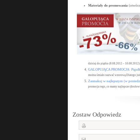
Materiały do promowania
(otwórz
dzisiaj do piątku (8.08.2012 – 10.08.2012)
GALOPUJĄCA PROMOCJA: Pigułki W
można śmiało nazwać wzorową Dlatego już 
Zasmakuj w najlepszym (w poniedzi
promocja tego, co mamy najlepsze (dosłown
Zostaw Odpowiedz