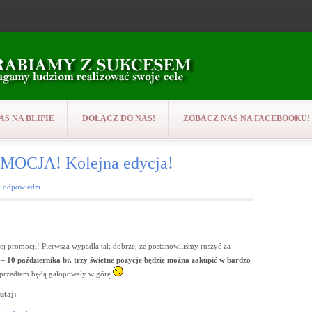
AS NA BLIPIE
DOŁĄCZ DO NAS!
ZOBACZ NAS NA FACEBOOKU!
CJA! Kolejna edycja!
k odpowiedzi
cej promocji! Pierwsza wypadła tak dobrze, że postanowiliśmy ruszyć za
– 10 października br. trzy świetne pozycje będzie można zakupić w bardzo
 przedtem będą galopowały w górę
utaj: