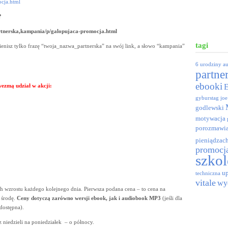
ocja.html
?
rtnerska,kampania/p/galopujaca-promocja.html
tagi
enisz tylko frazę “twoja_nazwa_partnerska” na swój link, a słowo “kampania”
6 urodziny
a
partne
ebooki
 wezmą udział w akcji:
gyburstag
joe
godlewski
motywacja
porozmawia
pieniądzac
promocj
szkol
up
techniczna
vitale
wy
h wzrostu każdego kolejnego dnia. Pierwsza podana cena – to cena na
a środę.
Ceny dotyczą zarówno wersji ebook, jak i audiobook MP3
(jeśli dla
dostępna).
niedzieli na poniedziałek – o północy.