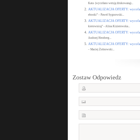
Kata (wycofano wersję drukowaną)...
AKTUALIZACJA OFERTY: wycofane
ebooki” – Paweł Sygnowski...
AKTUALIZACJA OFERTY: wycofane
kierownicą” – Alina Kizierowska...
AKTUALIZACJA OFERTY: wycofane
Andrzej Herzberg...
AKTUALIZACJA OFERTY: wycofane
– Maciej Żołnowski...
Zostaw Odpowiedz