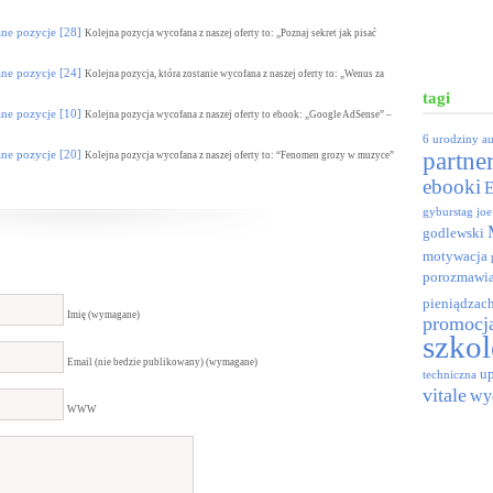
 pozycje [28]
Kolejna pozycja wycofana z naszej oferty to: „Poznaj sekret jak pisać
 pozycje [24]
Kolejna pozycja, która zostanie wycofana z naszej oferty to: „Wenus za
tagi
 pozycje [10]
Kolejna pozycja wycofana z naszej oferty to ebook: „Google AdSense” –
6 urodziny
a
 pozycje [20]
partne
Kolejna pozycja wycofana z naszej oferty to: “Fenomen grozy w muzyce”
ebooki
gyburstag
joe
godlewski
motywacja
porozmawia
pieniądzac
Imię (wymagane)
promocj
szkol
Email (nie bedzie publikowany) (wymagane)
up
techniczna
vitale
wy
WWW