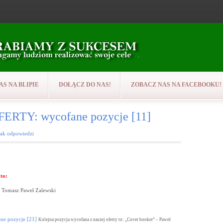
AS NA BLIPIE
DOŁĄCZ DO NAS!
ZOBACZ NAS NA FACEBOOKU!
RTY: wycofane pozycje [11]
rak odpowiedzi
to:
– Tomasz Paweł Zalewski
 pozycje [21]
Kolejna pozycja wycofana z naszej oferty to: „Cover booker” – Paweł