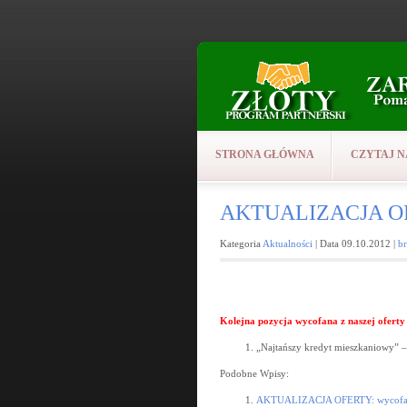
STRONA GŁÓWNA
CZYTAJ N
AKTUALIZACJA OFE
Kategoria
Aktualności
| Data 09.10.2012 |
b
Kolejna pozycja wycofana z naszej oferty 
„Najtańszy kredyt mieszkaniowy” 
Podobne Wpisy:
AKTUALIZACJA OFERTY: wycofane