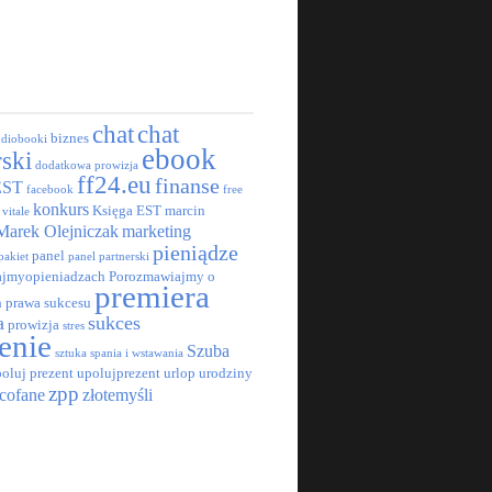
chat
chat
biznes
udiobooki
ebook
rski
dodatkowa prowizja
ff24.eu
finanse
EST
facebook
free
konkurs
Księga EST
marcin
 vitale
Marek Olejniczak
marketing
pieniądze
panel
pakiet
panel partnerski
jmyopieniadzach
Porozmawiajmy o
premiera
h
prawa sukcesu
a
sukces
prowizja
stres
enie
Szuba
sztuka spania i wstawania
oluj prezent
upolujprezent
urlop
urodziny
zpp
cofane
złotemyśli