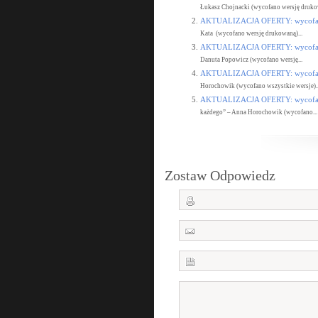
Łukasz Chojnacki (wycofano wersję drukow
AKTUALIZACJA OFERTY: wycofane
Kata (wycofano wersję drukowaną)...
AKTUALIZACJA OFERTY: wycofane
Danuta Popowicz (wycofano wersję...
AKTUALIZACJA OFERTY: wycofane
Horochowik (wycofano wszystkie wersje)..
AKTUALIZACJA OFERTY: wycofane
każdego” – Anna Horochowik (wycofano...
Zostaw Odpowiedz