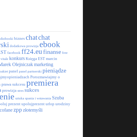
chat
chat
biznes
udiobooki
ebook
rski
dodatkowa prowizja
ff24.eu
finanse
EST
facebook
free
konkurs
Księga EST
marcin
 vitale
Marek Olejniczak
marketing
pieniądze
panel
pakiet
panel partnerski
jmyopieniadzach
Porozmawiajmy o
premiera
h
prawa sukcesu
a
sukces
prowizja
stres
enie
Szuba
sztuka spania i wstawania
oluj prezent
upolujprezent
urlop
urodziny
zpp
cofane
złotemyśli