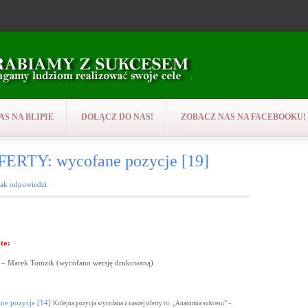
AS NA BLIPIE
DOŁĄCZ DO NAS!
ZOBACZ NAS NA FACEBOOKU!
RTY: wycofane pozycje [19]
rak odpowiedzi
to:
” – Marek Tomzik (wycofano wersję drukowaną)
 pozycje [14]
Kolejna pozycja wycofana z naszej oferty to: „Anatomia sukcesu” –