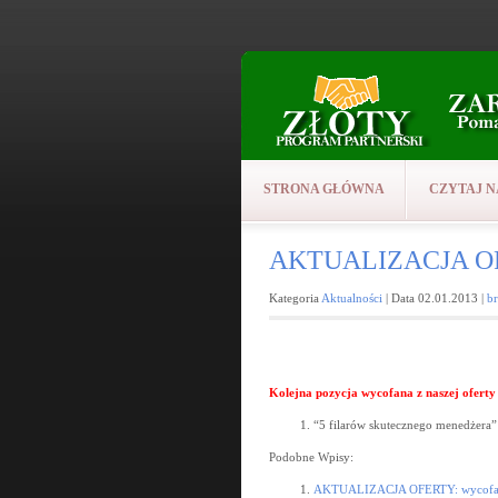
STRONA GŁÓWNA
CZYTAJ N
AKTUALIZACJA OFE
Kategoria
Aktualności
| Data 02.01.2013 |
b
Kolejna pozycja wycofana z naszej oferty 
“5 filarów skutecznego menedżera
Podobne Wpisy:
AKTUALIZACJA OFERTY: wycofane