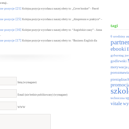
aną)...
 pozycje [21]
Kolejna pozycja wycofana z naszej oferty to: „Cover booker” – Paweł
 pozycje [25]
Kolejna pozycja wycofana z naszej oferty to: „Akupresura w praktyce” –
tagi
 pozycje [16]
Kolejne pozycje wycofane z naszej oferty to: “Angielskie czasy” – Anna
.
6 urodziny
a
 pozycje [17]
partne
Kolejne pozycje wycofane z naszej oferty to: “Business English dla
ebooki
gyburstag
joe
godlewski
motywacja
porozmawia
pieniądzac
Imię (wymagane)
promocj
szkol
Email (nie bedzie publikowany) (wymagane)
up
techniczna
vitale
wy
WWW