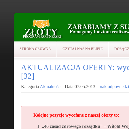
STRONA GŁÓWNA
CZYTAJ NAS NA BLIPIE
DOŁĄCZ
AKTUALIZACJA OFERTY: wycof
[32]
Kategoria
Aktualności
| Data 07.05.2013 |
brak odpowiedzi
Kolejne pozycje wycofane z naszej oferty to:
„46 zasad zdrowego rozsądku” – Witold Wój