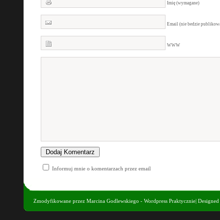
Imię (wymagane)
Email (nie bedzie publiko
WWW
Informuj mnie o komentarzach przez email
Zmodyfikowane przez
Marcina Godlewskiego - Wordpress Praktycznie
| Designe