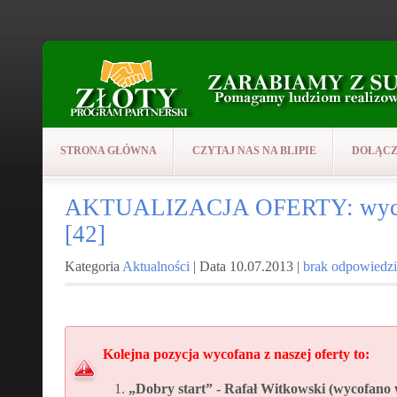
STRONA GŁÓWNA
CZYTAJ NAS NA BLIPIE
DOŁĄCZ
AKTUALIZACJA OFERTY: wycof
[42]
Kategoria
Aktualności
| Data 10.07.2013 |
brak odpowiedzi
Kolejna pozycja wycofana z naszej oferty to:
„Dobry start” - Rafał Witkowski
(wycofano 