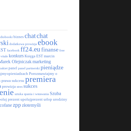
chat
chat
biznes
udiobooki
ebook
rski
dodatkowa prowizja
ff24.eu
finanse
EST
facebook
free
konkurs
Księga EST
marcin
 vitale
Marek Olejniczak
marketing
pieniądze
panel
pakiet
panel partnerski
jmyopieniadzach
Porozmawiajmy o
premiera
h
prawa sukcesu
a
sukces
prowizja
stres
enie
Szuba
sztuka spania i wstawania
oluj prezent
upolujprezent
urlop
urodziny
zpp
cofane
złotemyśli