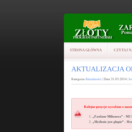
STRONA GŁÓWNA
CZYTAJ N
AKTUALIZACJA OFE
Kategoria
Aktualności
| Data 31.03.2014 |
b
Kolejne pozycje wycofane z nasze
„Fastlane Milionera” - M
„Myślenie jest głupie” - H