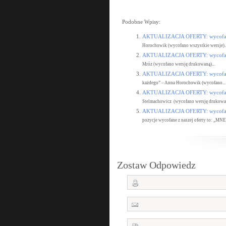
Podobne Wpisy:
AKTUALIZACJA OFERTY: wycofane
Horochowik (wycofano wszystkie wersje)..
AKTUALIZACJA OFERTY: wycofane
Mróz (wycofano wersję drukowaną)...
AKTUALIZACJA OFERTY: wycofane
każdego” – Anna Horochowik (wycofano...
AKTUALIZACJA OFERTY: wycofane
Stelmachowicz (wycofano wersję drukowan
AKTUALIZACJA OFERTY: wycofane
pozycje wycofane z naszej oferty to: „MN
Zostaw Odpowiedz