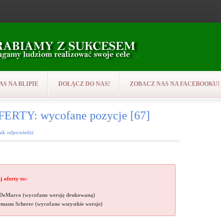
AS NA BLIPIE
DOŁĄCZ DO NAS!
ZOBACZ NAS NA FACEBOOKU!
RTY: wycofane pozycje [67]
rak odpowiedzi
j oferty to:
J DeMarco (wycofano wersję drukowaną)
ermann Scherer (wycofano wszystkie wersje)