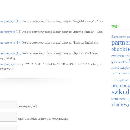
 pozycje [16]
Kolejne pozycje wycofane z naszej oferty to: “Angielskie czasy” – Anna
tagi
.
 pozycje [46]
Kolejne pozycje wycofane z naszej oferty to: „Import pieniędzy” – Rafał
6 urodziny
a
partne
 pozycje [17]
Kolejne pozycje wycofane z naszej oferty to: “Business English dla
ebooki
 pozycje [15]
Kolejne pozycje wycofane z naszej oferty to: „Optymizm” – Tomasz
gyburstag
joe
ą) „Dekalog...
godlewski
 pozycje [65]
(UWAGA: AKTUALIZACJA POSTU W DNIU 10.01.2014 r.) Kolejne
motywacja
EMObiznes”...
porozmawia
pieniądzac
promocj
szkol
up
techniczna
vitale
wy
Imię (wymagane)
Email (nie bedzie publikowany) (wymagane)