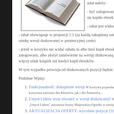
udał należy:
- być zalogowan
się kupiło ebook
- rabat jest wi
- rabat obowiązuje w proporcji 1:1 (za każdą zakupioną s
sztukę wersji drukowanej w promocyjnej cenie)
- jeżeli w koszyku nie widać rabatu to albo ktoś kupił ebook
zalogowany, albo złożył zamówienie na wersję drukowaną 
więcej sztuk książek niż kiedyś kupił ebooków.
W tym wypadku prowizja od drukowanych pozycji będzie n
Podobne Wpisy:
Funkcjonalność: dokupienie wersji
W koszyku pojawiła 
korzystna zarówno dla Klientów, jak i dla Partnerów,...
Umysł Lidera: teraz również w wersji drukowanej!
D
„Umysł Lidera” autorstwa Iwony Majewskiej-Opiełki w wersji 
AKTUALIZACJA OFERTY: wycofane pozycje [16