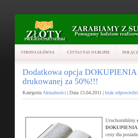
STRONA GŁÓWNA
CZYTAJ NAS NA BLIPIE
DOŁĄCZ
Dodatkowa opcja DOKUPIENIA 
drukowanej za 50%!!!
Kategoria
Aktualności
| Data 15.04.2011 |
brak odpowiedzi
Uruchomiliśmy
DOKUPIENIA w
ceny dla posiad