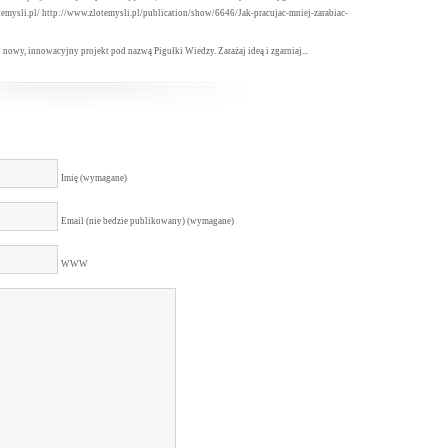
otemysli.pl/ http://www.zlotemysli.pl/publication/show/6646/Jak-pracujac-mniej-zarabiac-
y nowy, innowacyjny projekt pod nazwą Pigułki Wiedzy. Zarażaj ideą i zgarniaj...
Imię (wymagane)
Email (nie bedzie publikowany) (wymagane)
WWW