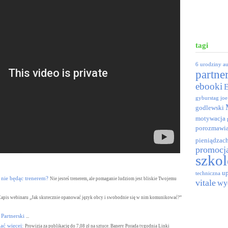
tagi
6 urodziny
a
partne
ebooki
gyburstag
joe
godlewski
motywacja
porozmawia
pieniądzac
promocj
szkol
up
techniczna
nie będąc trenerem?
Nie jesteś trenerem, ale pomaganie ludziom jest bliskie Twojemu
vitale
wy
Zapis webinaru „Jak skutecznie opanować język obcy i swobodnie się w nim komunikować?”
Partnerski
...
ać więcej:
Prowizja za publikację do 7,08 zł na sztuce. Banery Porada tygodnia Linki