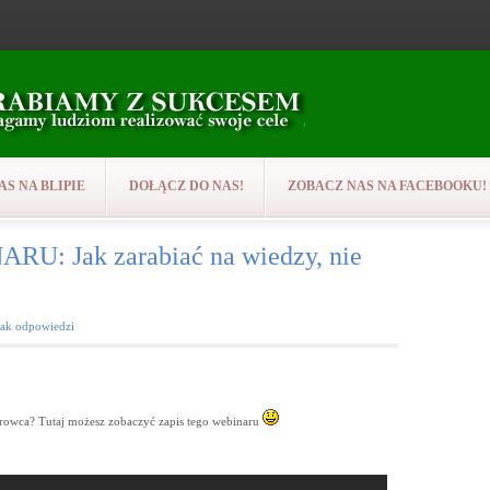
AS NA BLIPIE
DOŁĄCZ DO NAS!
ZOBACZ NAS NA FACEBOOKU!
: Jak zarabiać na wiedzy, nie
rak odpowiedzi
rowca? Tutaj możesz zobaczyć zapis tego webinaru