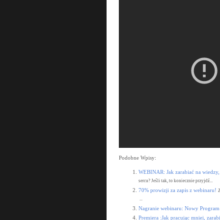
Podobne Wpisy:
WEBINAR: Jak zarabiać na wiedzy, 
sercu? Jeśli tak, to koniecznie przyjdź...
70% prowizji za zapis z webinaru!
...
Nagranie webinaru: Nowy Program 
Premiera :Jak pracując mniej, zarabi