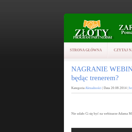
STRONA GŁÓWNA
CZYTAJ N
NAGRANIE WEBINARU
będąc trenerem?
Kategoria
Aktualności
| Data 20.08.2014 |
b
Nie udało Ci się być na webinarze Adama M