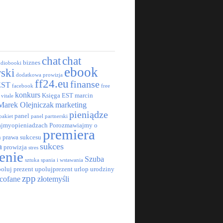
chat
chat
biznes
udiobooki
ebook
rski
dodatkowa prowizja
ff24.eu
finanse
EST
facebook
free
konkurs
Księga EST
marcin
 vitale
Marek Olejniczak
marketing
pieniądze
panel
pakiet
panel partnerski
jmyopieniadzach
Porozmawiajmy o
premiera
h
prawa sukcesu
a
sukces
prowizja
stres
enie
Szuba
sztuka spania i wstawania
oluj prezent
upolujprezent
urlop
urodziny
zpp
cofane
złotemyśli