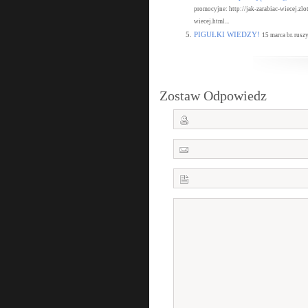
promocyjne: http://jak-zarabiac-wiecej.zl
wiecej.html...
PIGUŁKI WIEDZY!
15 marca br. rusz
Zostaw Odpowiedz