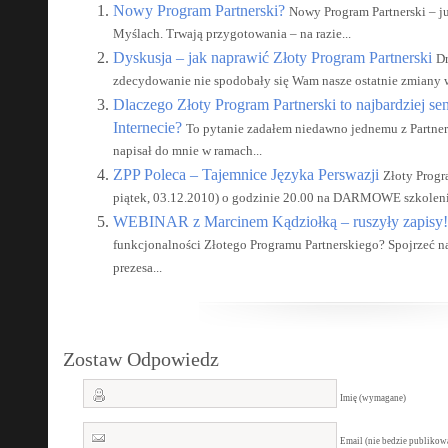
Nowy Program Partnerski?
Nowy Program Partnerski – j
Myślach. Trwają przygotowania – na razie...
Dyskusja – jak naprawić Złoty Program Partnerski
Dr
zdecydowanie nie spodobały się Wam nasze ostatnie zmiany w
Dlaczego Złoty Program Partnerski to najbardziej s
Internecie?
To pytanie zadałem niedawno jednemu z Partne
napisał do mnie w ramach...
ZPP Poleca – Tajemnice Języka Perswazji
Złoty Prog
piątek, 03.12.2010) o godzinie 20.00 na DARMOWE szkolenie
WEBINAR z Marcinem Kądziołką – ruszyły zapisy!
funkcjonalności Złotego Programu Partnerskiego? Spojrzeć n
prezesa...
Zostaw Odpowiedz
Imię (wymagane)
Email (nie bedzie publiko