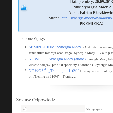
Data premiery:
20.09.2013
Tytuł:
Synergia Mocy 2
Autor:
Fabian Błaszkiewic
Strona:
http://synergia-mocy-dwa-audio.
PREMIERA!
Podobne Wpisy:
SEMINARIUM: Synergia Mocy!
Od dzisiaj zaczynam
seminarium rozwoju osobistego „Synergia Mocy”! „Co to jest
NOWOŚĆ! Synergia Mocy (audio)
Synergia Mocy Fabi
właśnie dołączył produkt specjalny, audiobook „Synergia Moc
NOWOŚĆ: „Trening na 110%”
Dzisiaj do naszej ofer
pt. „Trening na 110%”. Trening...
Zostaw Odpowiedz
Imię (wymagane)