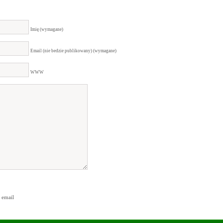
Imię (wymagane)
Email (nie bedzie publikowany) (wymagane)
WWW
 email