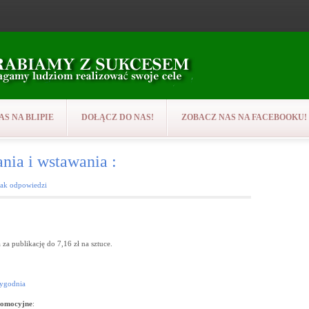
AS NA BLIPIE
DOŁĄCZ DO NAS!
ZOBACZ NAS NA FACEBOOKU!
ania i wstawania :
rak odpowiedzi
 za publikację do 7,16 zł na sztuce.
tygodnia
romocyjne
: