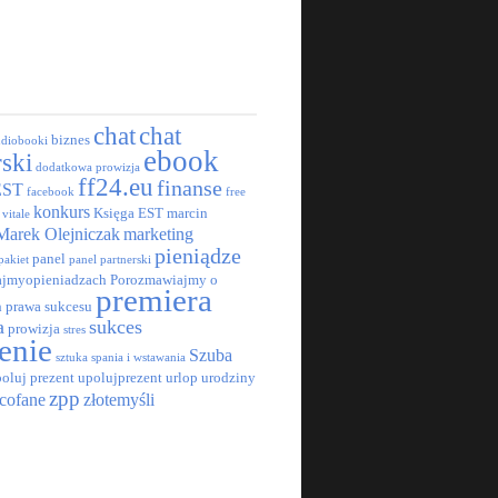
chat
chat
biznes
udiobooki
ebook
rski
dodatkowa prowizja
ff24.eu
finanse
EST
facebook
free
konkurs
Księga EST
marcin
 vitale
Marek Olejniczak
marketing
pieniądze
panel
pakiet
panel partnerski
jmyopieniadzach
Porozmawiajmy o
premiera
h
prawa sukcesu
a
sukces
prowizja
stres
enie
Szuba
sztuka spania i wstawania
oluj prezent
upolujprezent
urlop
urodziny
zpp
cofane
złotemyśli