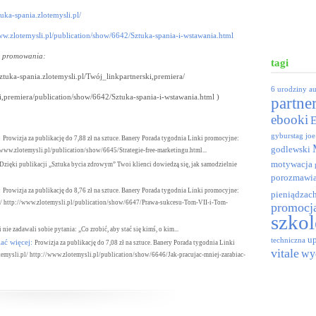
ztuka-spania.zlotemysli.pl/
ww.zlotemysli.pl/publication/show/6642/Sztuka-spania-i-wstawania.html
d promowania:
tagi
/sztuka-spania.zlotemysli.pl/Twój_linkpartnerski,premiera/
6 urodziny
a
i,premiera/publication/show/6642/Sztuka-spania-i-wstawania.html )
partne
ebooki
gyburstag
joe
:
Prowizja za publikację do 7,88 zł na sztuce. Banery Porada tygodnia Linki promocyjne:
godlewski
//www.zlotemysli.pl/publication/show/6645/Strategie-free-marketingu.html...
motywacja
Dzięki publikacji „Sztuka bycia zdrowym” Twoi klienci dowiedzą się, jak samodzielnie
porozmawia
:
Prowizja za publikację do 8,76 zł na sztuce. Banery Porada tygodnia Linki promocyjne:
pieniądzac
l/ http://www.zlotemysli.pl/publication/show/6647/Prawa-sukcesu-Tom-VII-i-Tom-
promocj
szkol
 nie zadawali sobie pytania: „Co zrobić, aby stać się kimś, o kim...
up
techniczna
ać więcej:
Prowizja za publikację do 7,08 zł na sztuce. Banery Porada tygodnia Linki
vitale
wy
otemysli.pl/ http://www.zlotemysli.pl/publication/show/6646/Jak-pracujac-mniej-zarabiac-