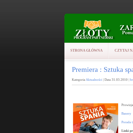
STRONA GŁÓWNA
CZYTAJ N
Premiera : Sztuka sp
Kategoria
Aktualności
| Data 31.03.2010 |
b
Prowizja
Banery
Porada 
Linki p