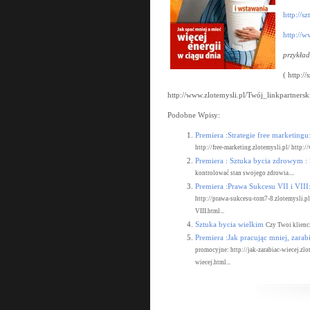
http://s
http://w
przykła
( http:/
http://www.zlotemysli.pl/Twój_linkpartnersk
Podobne Wpisy:
Premiera :Strategie free marketingu
http://free-marketing.zlotemysli.pl/ http:
Premiera : Sztuka bycia zdrowym :
kontrolować stan swojego zdrowia....
Premiera :Prawa Sukcesu VII i VIII
http://prawa-sukcesu-tom7-8.zlotemysli.p
VIII.html...
Sztuka bycia wielkim
Czy Twoi klienci
Premiera :Jak pracując mniej, zarabi
promocyjne: http://jak-zarabiac-wiecej.zl
wiecej.html...