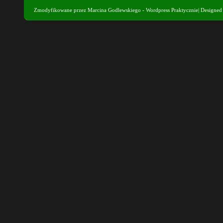
Zmodyfikowane przez
Marcina Godlewskiego - Wordpress Praktycznie
| Designe