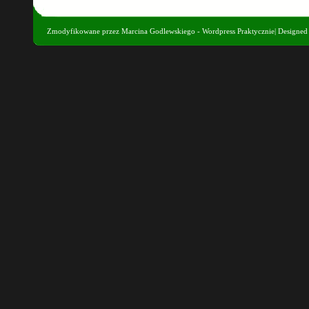
Zmodyfikowane przez
Marcina Godlewskiego - Wordpress Praktycznie
| Designe