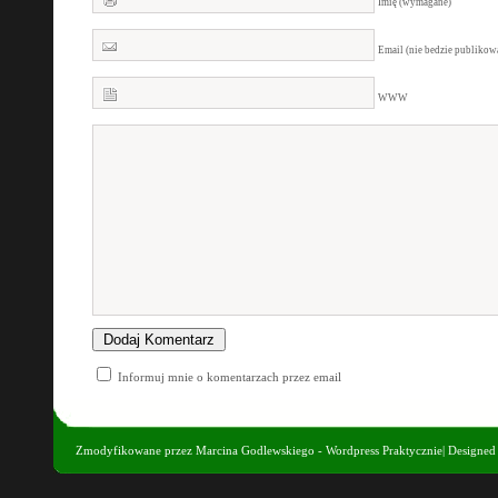
Imię (wymagane)
Email (nie bedzie publiko
WWW
Informuj mnie o komentarzach przez email
Zmodyfikowane przez
Marcina Godlewskiego - Wordpress Praktycznie
| Designe