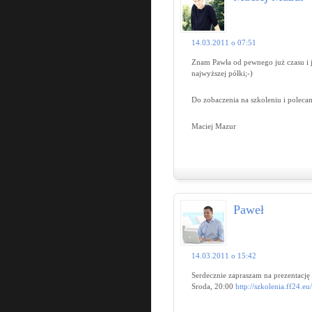
14.03.2011 o 07:51
Znam Pawła od pewnego już czasu i je
najwyższej półki;-)
Do zobaczenia na szkoleniu i poleca
Maciej Mazur
Paweł
14.03.2011 o 15:42
Serdecznie zapraszam na prezentację
Sroda, 20:00
http://szkolenia.ff24.eu