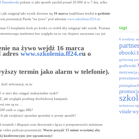
ł Danielewski
pokaże w jaki sposób zarobił ponad 20.000 zł w 7 dni, tylko
i jak osiągnął taki wynik dowiesz się
16 marca
(najbliższa środa)
o godzinie
towej prezentacji Pawła “na żywo” pod adresem
www.szkolenia.ff24.eu
tagi
tuje Ci bezpłatnie krok po kroku co zrobił aby osiągnąć taki wynik. Poznasz
nternetowego marketera bez względu na to czy dopiero zaczynasz czy już
6 urodziny
a
partne
enie na żywo wejdź 16 marca
ebooki
d adres
www.szkolenia.ff24.e
u o
gyburstag
joe
godlewski
yższy termin jako alarm w telefonie).
motywacja
porozmawia
ilość informacji, m.in:
pieniądzac
promocj
ać w sieci aby osiągać maksymalne zyski?
szkol
Z, jak wygląda przebieg dochodowej kampanii.
owej one są na …
up
techniczna
4500 osób w ciągu 48h?
vitale
wy
yli jak zwiększyć sprzedaż sprzedaż w prosty sposób?
ł notatnik i długopis oraz skorzystał z łącza o przepustowości minimum
e video podczas prezentacji).
Warto przyjść 15 minut wcześniej aby
kój konferencyjny jest ograniczony)