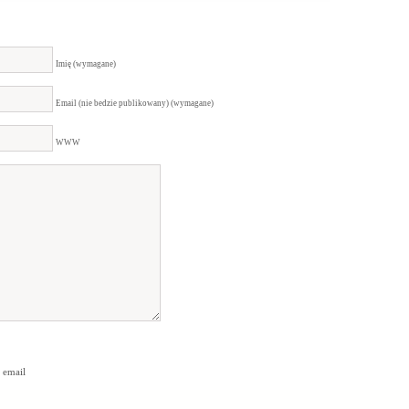
Imię (wymagane)
Email (nie bedzie publikowany) (wymagane)
WWW
 email