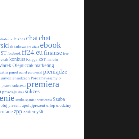
chat
chat
biznes
udiobooki
ebook
rski
dodatkowa prowizja
ff24.eu
finanse
EST
facebook
free
konkurs
Księga EST
marcin
 vitale
Marek Olejniczak
marketing
pieniądze
panel
pakiet
panel partnerski
jmyopieniadzach
Porozmawiajmy o
premiera
h
prawa sukcesu
a
sukces
prowizja
stres
enie
Szuba
sztuka spania i wstawania
oluj prezent
upolujprezent
urlop
urodziny
zpp
cofane
złotemyśli