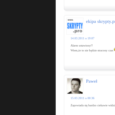
ekipa skrypty.p
14.03.2011 o 19:07
Alarm ustawiony!!
Wiem,że to nie będzie stracony czas
Paweł
15.03.2011 o 00:36
Zapowiada się bardzo ciekawie widzi