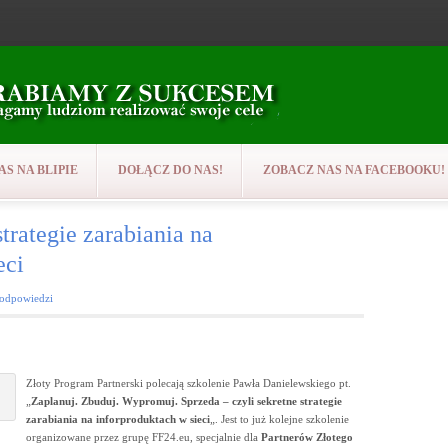
AS NA BLIPIE
DOŁĄCZ DO NAS!
ZOBACZ NAS NA FACEBOOKU!
trategie zarabiania na
eci
 odpowiedzi
Złoty Program Partnerski polecają szkolenie Pawła Danielewskiego pt.
„
Zaplanuj. Zbuduj. Wypromuj. Sprzeda – czyli sekretne strategie
zarabiania na inforproduktach w sieci
„. Jest to już kolejne szkolenie
organizowane przez grupę FF24.eu, specjalnie dla
Partnerów Złotego