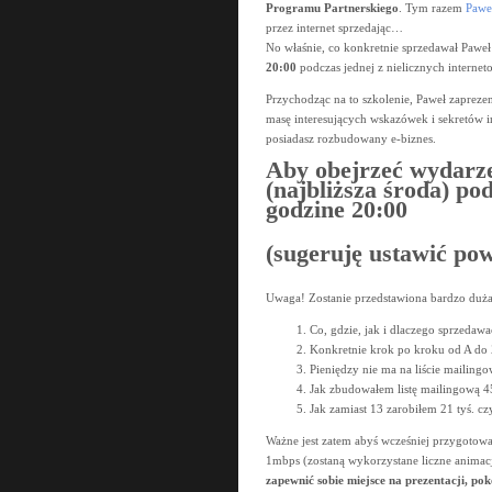
Programu Partnerskiego
. Tym razem
Pawe
przez internet sprzedając…
No właśnie, co konkretnie sprzedawał Paweł 
20:00
podczas jednej z nielicznych interne
Przychodząc na to szkolenie, Paweł zaprezen
masę interesujących wskazówek i sekretów i
posiadasz rozbudowany e-biznes.
Aby obejrzeć wydarz
(najbliższa środa) po
godzine 20:00
(sugeruję ustawić pow
Uwaga! Zostanie przedstawiona bardzo duża 
Co, gdzie, jak i dlaczego sprzedaw
Konkretnie krok po kroku od A do 
Pieniędzy nie ma na liście mailing
Jak zbudowałem listę mailingową 
Jak zamiast 13 zarobiłem 21 tyś. cz
Ważne jest zatem abyś wcześniej przygotowa
1mbps (zostaną wykorzystane liczne animacj
zapewnić sobie miejsce na prezentacji, po