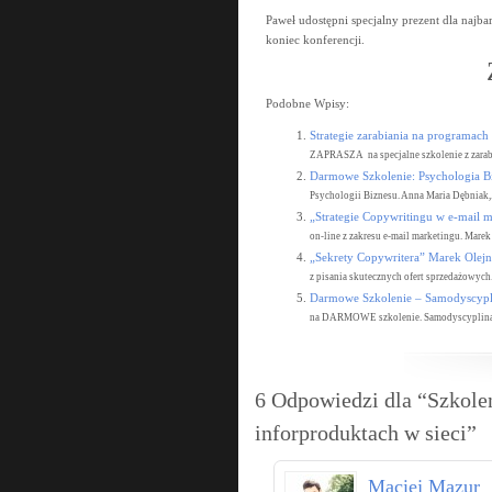
Paweł udostępni specjalny prezent dla naj
koniec konferencji.
Podobne Wpisy:
Strategie zarabiania na programac
ZAPRASZA na specjalne szkolenie z zarabi
Darmowe Szkolenie: Psychologia B
Psychologii Biznesu. Anna Maria Dębniak,.
„Strategie Copywritingu w e-mail 
on-line z zakresu e-mail marketingu. Marek 
„Sekrety Copywritera” Marek Olejni
z pisania skutecznych ofert sprzedażowych. 
Darmowe Szkolenie – Samodyscypl
na DARMOWE szkolenie. Samodyscyplina c
6 Odpowiedzi dla “Szkolen
inforproduktach w sieci”
Maciej Mazur