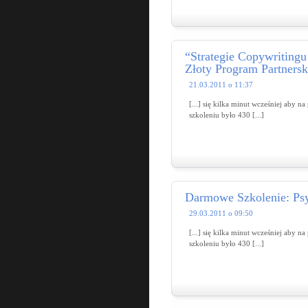
“Strategie Copywritingu
Złoty Program Partnersk
21.03.2011 o 11:37
[...] się kilka minut wcześniej aby 
szkoleniu było 430 [...]
Darmowe Szkolenie: Psy
29.03.2011 o 09:50
[...] się kilka minut wcześniej aby 
szkoleniu było 430 [...]