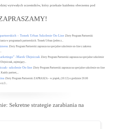
bardziej wytrwałych uczestników, który przekaże każdemu obecnemu pod
ZAPRASZAMY!
h partnerskich – Tomek Urban Szkolenie On-Line
Złoty Program Partnerski
ania w programach partnerskich. Tomek Urban (jeden z...
iznesu
Złoty Program Partnerski zaprasza na specjalne szkolenie on-line z zakresu
..
marketingu” -Marek Olejniczak
Złoty Program Partnerski zaprasza na specjalne szkolenie
Olejniczak, zajmujący...
czak- szkolenie On-line
Złoty Program Partnerski zaprasza na specjalne szkolenie on-line
Każdy partner,...
ina
Złoty Program Partnerski ZAPRASZA – w piątek, (10.12) o godzinie 20.00
z.3...
ie: Sekretne strategie zarabiania na