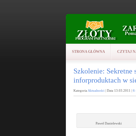
STRONA GŁÓWNA
CZYTAJ N
Szkolenie: Sekretne s
inforproduktach w si
Kategoria
Aktualności
| Data 13.03.2011 |
6
Paweł Danielewski