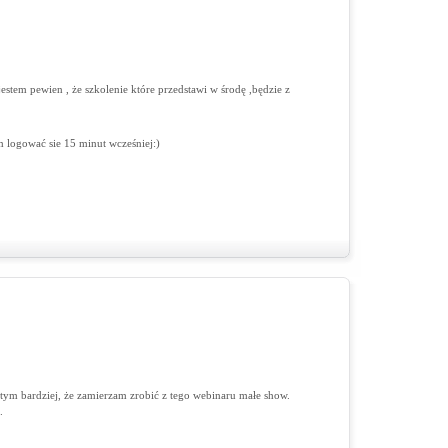
stem pewien , że szkolenie które przedstawi w środę ,będzie z
m logować sie 15 minut wcześniej:)
 tym bardziej, że zamierzam zrobić z tego webinaru małe show.
/
.