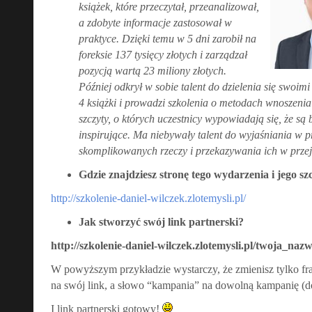
książek, które przeczytał, przeanalizował,
a zdobyte informacje zastosował w
praktyce. Dzięki temu w 5 dni zarobił na
foreksie 137 tysięcy złotych i zarządzał
pozycją wartą 23 miliony złotych.
Później odkrył w sobie talent do dzielenia się swoim
4 książki i prowadzi szkolenia o metodach wnoszenia
szczyty, o których uczestnicy wypowiadają się, że są
inspirujące. Ma niebywały talent do wyjaśniania w p
skomplikowanych rzeczy i przekazywania ich w przejr
Gdzie znajdziesz stronę tego wydarzenia i jego sz
http://szkolenie-daniel-wilczek.zlotemysli.pl/
Jak stworzyć swój link partnerski?
http://szkolenie-daniel-wilczek.zlotemysli.pl/twoja_n
W powyższym przykładzie wystarczy, że zmienisz tylko f
na swój link, a słowo “kampania” na dowolną kampanię (d
I link partnerski gotowy!