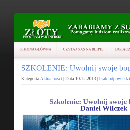
STRONA GŁÓWNA
CZYTAJ NAS NA BLIPIE
DOŁĄCZ
SZKOLENIE: Uwolnij swoje bo
Kategoria
Aktualności
| Data 10.12.2013 |
brak odpowiedzi
Szkolenie: Uwolnij swoje
Daniel Wilczek