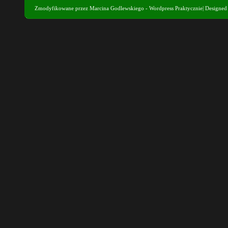
Zmodyfikowane przez
Marcina Godlewskiego - Wordpress Praktycznie
| Designe