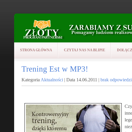
STRONA GŁÓWNA
CZYTAJ NAS NA BLIPIE
DOŁĄCZ
Trening Est w MP3!
Kategoria
Aktualności
| Data 14.06.2011 |
brak odpowiedzi
Czy
inn
lege
nie