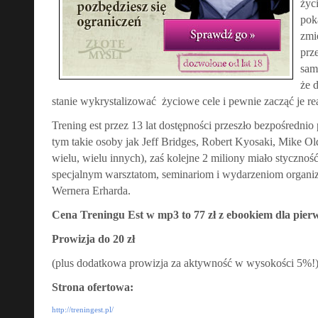
życ
pok
zmi
prz
sam
że
d
stanie wykrystalizować życiowe cele i pewnie zacząć je re
Trening est przez 13 lat dostępności przeszło bezpośrednio
tym takie osoby jak Jeff Bridges, Robert Kyosaki, Mike Old
wielu, wielu innych), zaś kolejne 2 miliony miało styczno
specjalnym warsztatom, seminariom i wydarzeniom organ
Wernera Erharda.
Cena Treningu Est w mp3 to 77 zł z ebookiem dla pier
Prowizja do 20 zł
(plus dodatkowa prowizja za aktywność w wysokości 5%!
Strona ofertowa:
http://treningest.pl/