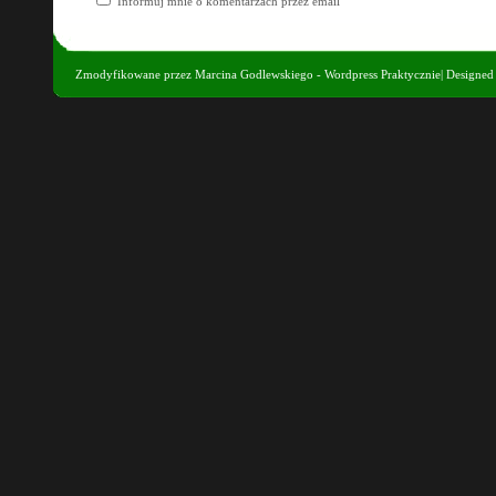
Informuj mnie o komentarzach przez email
Zmodyfikowane przez
Marcina Godlewskiego - Wordpress Praktycznie
| Designe