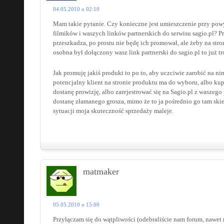
04.05.2010 o 02:10
Mam takie pytanie. Czy konieczne jest umieszczenie przy po
filmików i waszych linków partnerskich do serwisu sagio.pl? Pr
przeszkadza, po prostu nie będę ich promował, ale żeby na stro
osobna był dołączony wasz link partnerski do sagio.pl to już t
Jak promuję jakiś produkt to po to, aby uczciwie zarobić na ni
potencjalny klient na stronie produktu ma do wyboru, albo kupi
dostanę prowizję, albo zarejestrować się na Sagio.pl z waszego 
dostanę złamanego grosza, mimo że to ja pośrednio go tam ski
sytuacji moja skuteczność sprzedaży maleje.
matmaker
05.05.2010 o 15:00
Przyłączam się do wątpliwości (odebraliście nam forum, nawet