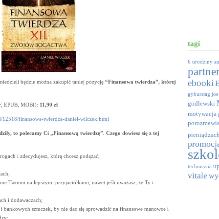
tagi
6 urodziny
a
partne
ebooki
iedzieli będzie można zakupić taniej pozycję
“Finansowa twierdza”, której
gyburstag
joe
godlewski
DF, EPUB, MOBI):
11,90 zł
motywacja
od/12518/finansowa-twierdza-daniel-wilczek.html
porozmawia
udziły, to polecamy Ci „Finansową twierdzę”. Czego dowiesz się z tej
pieniądzac
promocj
szkol
rogach i zdecydujesz, którą chcesz podążać;
up
techniczna
zach;
vitale
wy
 one Twoimi najlepszymi przyjaciółkami, nawet jeśli uważasz, że Ty i
ach i dodawaczach;
h i bankowych sztuczek, by nie dać się sprowadzić na finansowe manowce i
dzy;