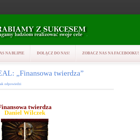
AS NA BLIPIE
DOŁĄCZ DO NAS!
ZOBACZ NAS NA FACEBOOKU!
 „Finansowa twierdza”
rak odpowiedzi
Finansowa twierdza
Daniel Wilczek