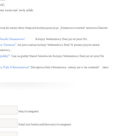
ość;
esz wytyczać swój szlak.
isiaj do naszej oferty dołączyła kolejna pozycja pt. „Finansowa twierdza” autorstwa Daniela
ooki finansowe!
Kolejny Weekendowy Deal już od jutra! Do...
 Geniusz”
Już jutro startuje kolejny Weekendowy Deal! W promocyjnych cenach
nansowy...
ełdę!”
Czas na giełdę! Daniel Sokołowski Kolejny Weekendowy Deal już od jutra! Do
Fala Uderzeniowa!
Dźwiękowa Fala Uderzeniowa - uderzy już w ten weekend! Jakie
Imię (wymagane)
Email (nie bedzie publikowany) (wymagane)