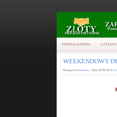
STRONA GŁÓWNA
CZYTAJ N
WEEKENDOWY DEAL:
Kategoria
Aktualności
| Data 29.08.2013 |
b