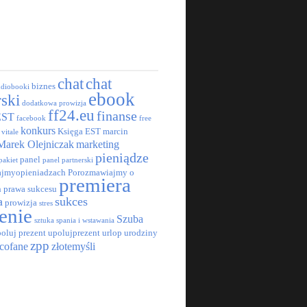
chat
chat
biznes
udiobooki
ebook
rski
dodatkowa prowizja
ff24.eu
finanse
EST
facebook
free
konkurs
Księga EST
marcin
 vitale
Marek Olejniczak
marketing
pieniądze
panel
pakiet
panel partnerski
jmyopieniadzach
Porozmawiajmy o
premiera
h
prawa sukcesu
a
sukces
prowizja
stres
enie
Szuba
sztuka spania i wstawania
oluj prezent
upolujprezent
urlop
urodziny
zpp
cofane
złotemyśli