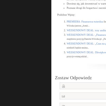
Dowiesz się, jak inwestować w wart
Poznasz drogi do bogactwa i zaczni
Podobne Wpisy:
PREMIERA: Finansowa twierdza
Dz
Wilczka (autora „Armii...
WEEKENDOWY DEAL: trzy audiob
WEEKENDOWY DEAL: „Finansowy
znajdziesz pozycję Daniela Wilczka pt. „Fi
WEEKENDOWY DEAL: „Czas na gi
niedzieli będzie można...
WEEKENDOWY DEAL: Dźwiękowa 
pozycje wezmą udział...
Zostaw Odpowiedz