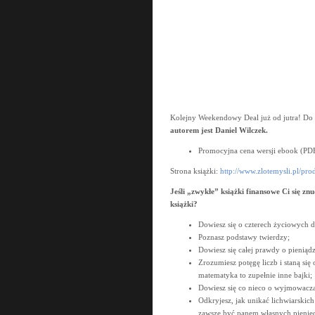
Kolejny Weekendowy Deal już od jutra! Do n
autorem jest Daniel Wilczek.
Promocyjna cena wersji ebook (P
Strona książki:
http://www.zlotemysli.pl/pr
Jeśli „zwykłe” książki finansowe Ci się zn
książki?
Dowiesz się o czterech życiowych d
Poznasz podstawy twierdzy;
Dowiesz się całej prawdy o pieniąd
Zrozumiesz potęgę liczb i staną się
matematyka to zupełnie inne bajki;
Dowiesz się co nieco o wyjmowacz
Odkryjesz, jak unikać lichwiarskic
zawsze być panem własnych pienię