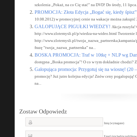
szkolenia „Pokaż, na co Cię stać” na DVD! Do środy, 11 lipca.
PROMOCJA: Złota Edycja „Bogać się, kiedy śpisz”
10.08.2012) w promocyjnej cenie na wakacje można zakupić Z
GALOPUJĄCE PIGUŁKI WIEDZY!
Akcja ruszyła! 
http://www.zlotemysli.pl/p/wiedza-na-wideo.html Tworzenie l
http://www.zlotemysli.pl/twoja_nazwa_partnerska,kampania
frazę “twoja_nazwa_partnerska” na...
BOSKA PROMOCJA: Traf w 10tkę + NLP wg Dan
dostępna „Boska promocja”! O co w tym dokładnie chodzi? Za
Galopująca promocja: Przygotuj się na wiosnę! (20 –
promocję? Już jutro kolejna edycja! Znów ceny pogalopują! 
na...
Zostaw Odpowiedz
Imię (wymagane)
Email (nie bedzie publiko