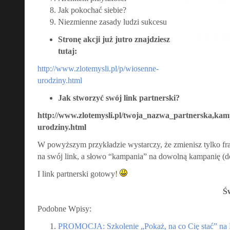
Jak pokochać siebie?
Niezmienne zasady ludzi sukcesu
Stronę akcji już jutro znajdziesz
tutaj:
http://www.zlotemysli.pl/p/wiosenne-
urodziny.html
Jak stworzyć swój link partnerski?
http://www.zlotemysli.pl/twoja_nazwa_partnerska,kam
urodziny.html
W powyższym przykładzie wystarczy, że zmienisz tylko f
na swój link, a słowo “kampania” na dowolną kampanię (d
I link partnerski gotowy!
Św
Podobne Wpisy:
PROMOCJA: Szkolenie „Pokaż, na co Cię stać” n