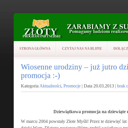
STRONA GŁÓWNA
CZYTAJ NAS NA BLIPIE
DOŁĄCZ
Wiosenne urodziny – już jutro d
promocja :-)
Kategoria
Aktualności
,
Promocje
| Data 20.03.2013 |
brak 
Dziewiątkowa promocja na dziewiąte 
W marcu 2004 powstały Złote Myśli! Przez te dziewięć lat
dzięki Wam. Dlatego postanowiliśmy zrobić wyjątkową pr