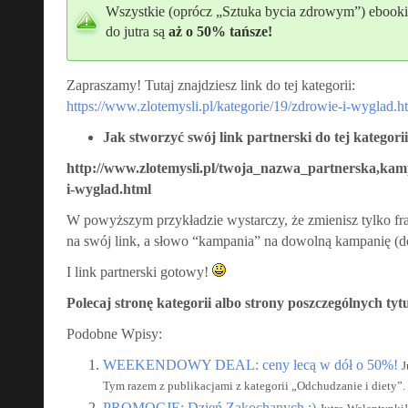
Wszystkie (oprócz „Sztuka bycia zdrowym”) ebooki z 
do jutra są
aż o 50% tańsze!
Zapraszamy! Tutaj znajdziesz link do tej kategorii:
https://www.zlotemysli.pl/kategorie/19/zdrowie-i-wyglad.h
Jak stworzyć swój link partnerski do tej kategori
http://www.zlotemysli.pl/twoja_nazwa_partnerska,kamp
i-wyglad.html
W powyższym przykładzie wystarczy, że zmienisz tylko f
na swój link, a słowo “kampania” na dowolną kampanię (d
I link partnerski gotowy!
Polecaj stronę kategorii albo strony poszczególnych tyt
Podobne Wpisy:
WEEKENDOWY DEAL: ceny lecą w dół o 50%!
J
Tym razem z publikacjami z kategorii „Odchudzanie i diety”. 
PROMOCJE: Dzień Zakochanych :)