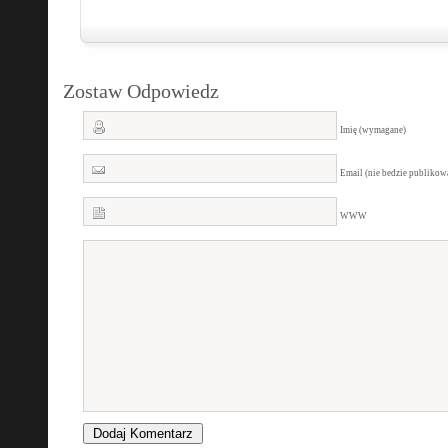
Zostaw Odpowiedz
Imię (wymagane)
Email (nie bedzie publiko
WWW