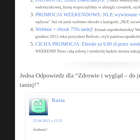
Jutro Walentynki!
walentynkowej, którą rozpoczęliśmy w ubiegły czwartek, szyk
PROMOCJA WEEKENDOWA: NLP, wywieranie 
wpływu” Już od jutra wybrane ebooki z kategorii „NLP, wywie
Webinar + ebook 75% taniej!
Zostań superbohaterką! We
grudniu 2012 roku prezydent Boliwii, czyli państwa-spadkobie
CICHA PROMOCJA: Ebooki za 9,90 zł przez week
WEEKEND! Przez całą sobotę i niedzielę będzie można zakupi
Jedna Odpowiedz dla “Zdrowie i wygląd – do j
taniej!”
Kasia
22.04.2013 o 15:33
działamy!