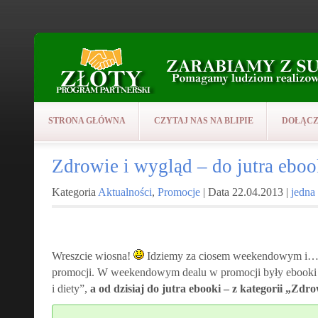
STRONA GŁÓWNA
CZYTAJ NAS NA BLIPIE
DOŁĄCZ
Zdrowie i wygląd – do jutra eboo
Kategoria
Aktualności
,
Promocje
| Data 22.04.2013 |
jedna
Wreszcie wiosna!
Idziemy za ciosem weekendowym i… 
promocji. W weekendowym dealu w promocji były ebooki 
i diety”,
a od dzisiaj do jutra ebooki – z kategorii „Zdr