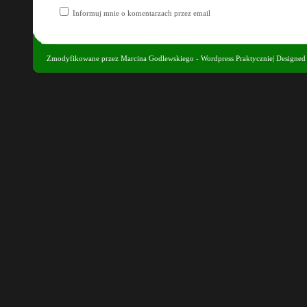
Informuj mnie o komentarzach przez email
Zmodyfikowane przez
Marcina Godlewskiego - Wordpress Praktycznie
| Designe