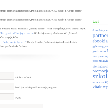
ednego produktu uległa zmianie „Dziennik coachingowy. 365 pytań od Twojego coacha”
ednego produktu uległa zmianie „Dziennik coachingowy. 365 pytań od Twojego coacha”
tagi
1 produktu została zmieniona: „Trening trenera” – Adam Walerjańczyk, nowa cena to: 39,90...
6 urodziny
a
65 pytań od Twojego coacha
Od dzisiaj w naszej ofercie nowość! „Dziennik
partne
to pozycja, której...
ebooki
i „Buduj swoje życie…”
Uwaga: Książka „Buduj swoje życie odpowiedzialnie i
dawcę na Rowinska Business...
gyburstag
joe
godlewski
motywacja
porozmawia
pieniądzac
promocj
szkol
Imię (wymagane)
up
techniczna
vitale
wy
Email (nie bedzie publikowany) (wymagane)
WWW