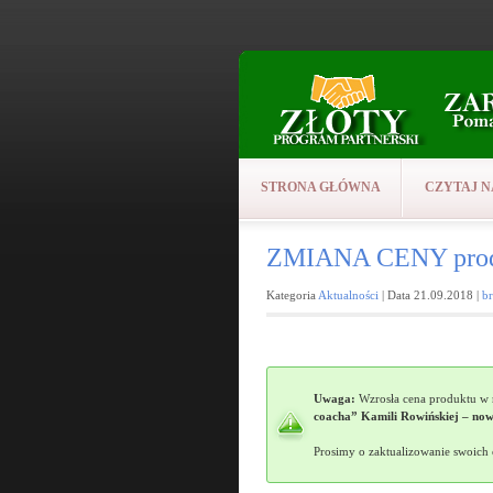
STRONA GŁÓWNA
CZYTAJ N
ZMIANA CENY prod
Kategoria
Aktualności
| Data 21.09.2018 |
b
Uwaga:
Wzrosła cena produktu w n
coacha” Kamili Rowińskiej – nowa
Prosimy o zaktualizowanie swoich 