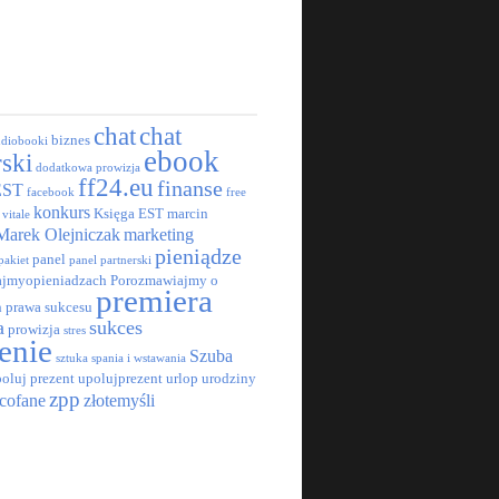
chat
chat
biznes
udiobooki
ebook
rski
dodatkowa prowizja
ff24.eu
finanse
EST
facebook
free
konkurs
Księga EST
marcin
 vitale
Marek Olejniczak
marketing
pieniądze
panel
pakiet
panel partnerski
jmyopieniadzach
Porozmawiajmy o
premiera
h
prawa sukcesu
a
sukces
prowizja
stres
enie
Szuba
sztuka spania i wstawania
oluj prezent
upolujprezent
urlop
urodziny
zpp
cofane
złotemyśli