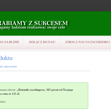
AS NA BLIPIE
DOŁĄCZ DO NAS!
ZOBACZ NAS NA FACEBOOKU!
uktu
rak odpowiedzi
aszej ofercie:
„Dziennik coachingowy. 365 pytań od Twojego
 cena to 125 zł.
ofert.