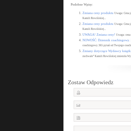
Podobne Wpisy:
Zmiana ceny produktu
Uwaga: Cena j
Kamili Rowińskiej...
Zmiana ceny produktu
Uwaga: Cena j
Kamili Rowińskiej...
UWAGA! Zmiana ceny!
Uwaga: cena 
NOWOŚĆ: Dziennik coachingowy. 3
coachingowy. 365 pytań od Twojego coacha” 
Zmiany dotyczące Wydawcy książk
zuchwale” Kamili Rowińskiej zmieniła Wy
Zostaw Odpowiedz