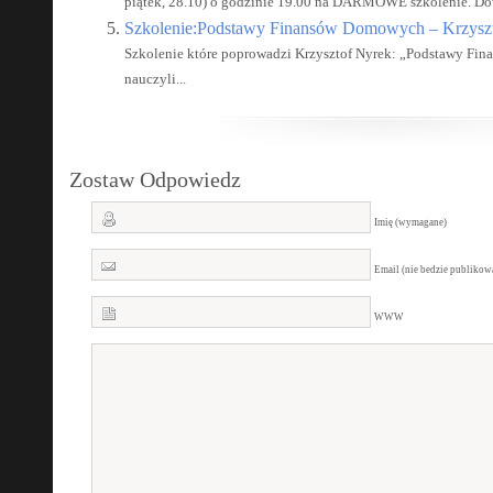
piątek, 28.10) o godzinie 19.00 na DARMOWE szkolenie. Dow
Szkolenie:Podstawy Finansów Domowych – Krzysz
Szkolenie które poprowadzi Krzysztof Nyrek: „Podstawy Fi
nauczyli...
Zostaw Odpowiedz
Imię (wymagane)
Email (nie bedzie publiko
WWW