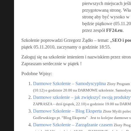
pierwszych miejscach jeśl
przygotowaną stronę. Wła
stronę aby być wysoko w
będzie piątkowe (05.11.2
przez zespół
FF24.eu
.
Szkolenie poprowadzi Grzegorz Żądło – temat: „
SEO i po
piątek 05.11.2010, zaczynamy o godzinie 18:55.
Zaloguj się na szkolenie imieniem i nazwiskiem przez stro
Zapraszam serdecznie w piątek !
Podobne Wpisy:
Darmowe Szkolenie – Samodyscyplina
Złoty Program
(10.12) o godzinie 20.00 na DARMOWE szkolenie. Samodyscy
Darmowe szkolenie – jak zwiększyć swoją produkt
ZAPRASZA – dziś (piątek, 22.10) o godzinie 19.00 na DARM
Darmowe Szkolenie – Blog Eksperta
Złote Myśli polec
Godlewskiego pt. “Blog Eksperta” . Jest to kolejne darmowe sz
Darmowe Szkolenie – Zarządzanie czasem
Złoty Pro