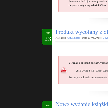
Przestanie funkcjonować prowizja
bezpośrednią w wysokości 5%
od 
Produkt wycofany z of
SIE
23
Kategoria
Aktualności
| Data 23.08.2018 |
0 Ko
Uwaga
:
1 produkt został
wycofany
„Sell Or Be Sold” Grant Car
Prosimy o zaktualizowanie swoich 
Nowe wydanie książki
SIE