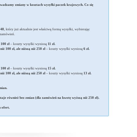
adzamy zmiany w kosztach wysyłki paczek krajowych. Co się
 48
, który już aktualnie jest właściwą formą wysyłki, wybierając
a zamówień.
 100 zł
– koszty wysyłki wyniosą
11 zł.
niż 100 zł, ale niższą niż 250 zł
– koszty wysyłki wyniosą
6 zł.
 100 zł
– koszty wysyłki wyniosą
15 zł.
niż 100 zł, ale niższą niż 250 zł
– koszty wysyłki wyniosą
13 zł.
mian.
je również bez zmian (dla zamówień na kwotę wyższą niż 250 zł).
 ofert.