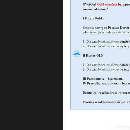
UWAGA!
Od 3 września br.
wprow
zmieni dokładnie?
I Poczta Polska
Zmienia nazwę na
Pocztex Kurier
właśnie tę opcję podczas składani
1) Dla zamówień na kwotę
poniżej
2) Dla zamówień na kwotę
wyższą 
II Kurier GLS
1) Dla zamówień na kwotę
poniżej
2) Dla zamówień na kwotę
wyższą 
III Paczkomaty – bez zmian.
IV Przesyłka zagraniczna – bez z
Darmowa wysyłka krajowa pozosta
Prosimy o zaktualizowanie swoich