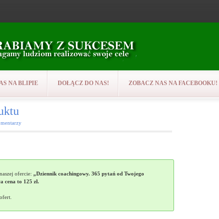
AS NA BLIPIE
DOŁĄCZ DO NAS!
ZOBACZ NAS NA FACEBOOKU!
uktu
mentarzy
aszej ofercie:
„Dziennik coachingowy. 365 pytań od Twojego
 cena to 125 zł.
ofert.