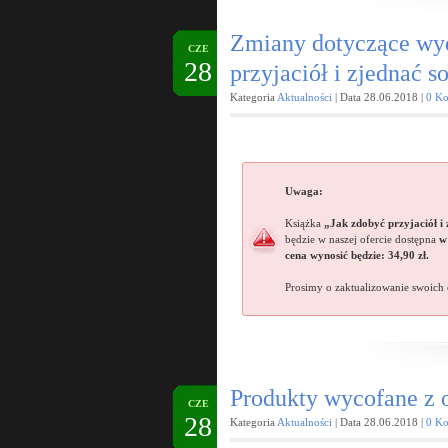
Zmiany dotyczące wyd
CZE
28
przyjaciół i zjednać s
Kategoria
Aktualności
| Data 28.06.2018 |
0 Ko
Uwaga
:
Książka
„Jak zdobyć przyjaciół i
będzie w naszej ofercie dostępna
w 
cena wynosić będzie: 34,90 zł.
Prosimy o zaktualizowanie swoich 
Produkty wycofane z o
CZE
28
Kategoria
Aktualności
| Data 28.06.2018 |
0 Ko