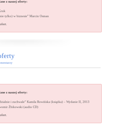
ne z naszej oferty:
Kruk
(nie tylko) w biznesie” Marcin Osman
ofert.
ferty
mentarzy
ne z naszej oferty:
zialnie i zuchwale” Kamila Rowińska (książka) – Wydanie II, 2013
awomir Żbikowski (audio CD)
ofert.