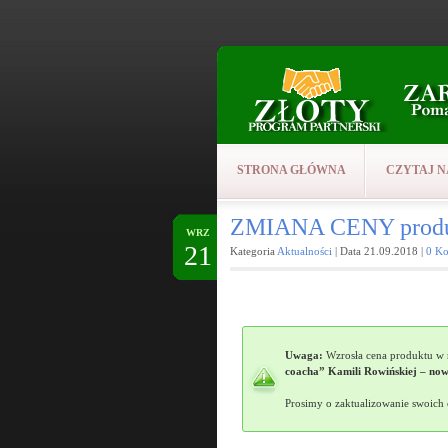
STRONA GŁÓWNA
CZYTAJ N
ZMIANA CENY prod
WRZ
21
Kategoria
Aktualności
| Data 21.09.2018 |
0 Ko
Uwaga:
Wzrosła cena produktu w n
coacha” Kamili Rowińskiej – nowa
Prosimy o zaktualizowanie swoich 