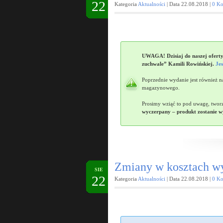
22
Kategoria
Aktualności
| Data 22.08.2018 |
0 Ko
UWAGA! Dzisiaj do naszej oferty 
zuchwale” Kamili Rowińskiej.
Jes
Poprzednie wydanie jest również n
magazynowego.
Prosimy wziąć to pod uwagę, tworz
wyczerpany – produkt zostanie wy
Zmiany w kosztach wys
SIE
22
Kategoria
Aktualności
| Data 22.08.2018 |
0 Ko