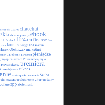
chat
chat
biznes
udiobooki
ebook
rski
dodatkowa prowizja
ff24.eu
finanse
EST
facebook
free
konkurs
Księga EST
marcin
 vitale
Marek Olejniczak
marketing
pieniądze
panel
pakiet
panel partnerski
jmyopieniadzach
Porozmawiajmy o
premiera
h
prawa sukcesu
a
sukces
prowizja
stres
enie
Szuba
sztuka spania i wstawania
oluj prezent
upolujprezent
urlop
urodziny
zpp
cofane
złotemyśli