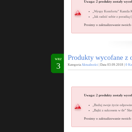
Uwaga
:
2 produkty zostały
wycofa
„Wyspy Komfortu” Kamila 
„Jak radzić sobie z porażką 
Prosimy o zaktualizowanie swoich 
Produkty wycofane z o
WRZ
3
Kategoria
Aktualności
| Data 03.09.2018 |
0 Ko
Uwaga
:
2 produkty zostały
wycofa
„Buduj swoje życie odpowied
„Bajki z sukcesem w tle” Sł
Prosimy o zaktualizowanie swoich 