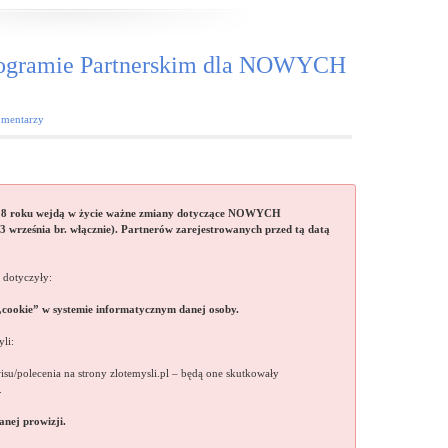
gramie Partnerskim dla NOWYCH
mentarzy
8 roku wejdą w życie ważne zmiany dotyczące NOWYCH
 września br. włącznie). Partnerów zarejestrowanych przed tą datą
 dotyczyły:
 „cookie” w systemie informatycznym danej osoby.
yli:
isu/polecenia na strony zlotemysli.pl – będą one skutkowały
.
nej prowizji.