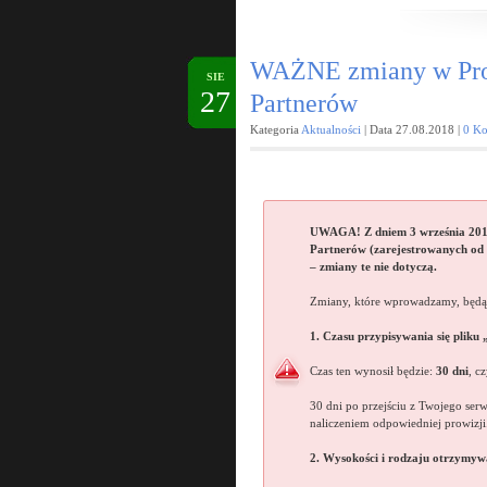
WAŻNE zmiany w Pro
SIE
27
Partnerów
Kategoria
Aktualności
| Data 27.08.2018 |
0 Ko
UWAGA! Z dniem 3 września 201
Partnerów (zarejestrowanych od 3
– zmiany te nie dotyczą.
Zmiany, które wprowadzamy, będą
1. Czasu przypisywania się pliku
Czas ten wynosił będzie:
30 dni
, cz
30 dni po przejściu z Twojego serw
naliczeniem odpowiedniej prowizji
2. Wysokości i rodzaju otrzymywa