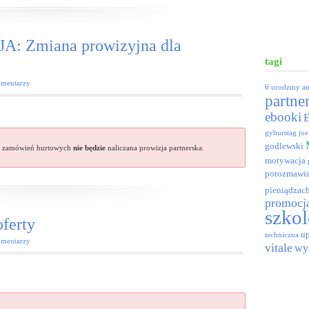
 Zmiana prowizyjna dla
tagi
mentarzy
6 urodziny
a
partne
ebooki
gyburstag
joe
godlewski
 zamówień hurtowych
nie będzie
naliczana prowizja partnerska.
motywacja
porozmawia
pieniądzac
promocj
szkol
ferty
up
techniczna
mentarzy
vitale
wy