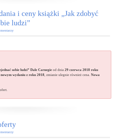
ania i ceny książki „Jak zdobyć
obie ludzi”
mentarzy
 zjednać sobie ludzi” Dale Carnegie
od dnia
29 czerwca 2018
roku
nowym wydaniu z roku 2018
, zmianie ulegnie również cena.
Nowa
ofert.
ferty
mentarzy