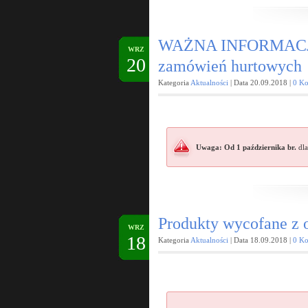
WAŻNA INFORMACJA:
WRZ
20
zamówień hurtowych
Kategoria
Aktualności
| Data 20.09.2018 |
0 Ko
Uwaga:
Od 1 października br.
dla
Produkty wycofane z o
WRZ
18
Kategoria
Aktualności
| Data 18.09.2018 |
0 Ko