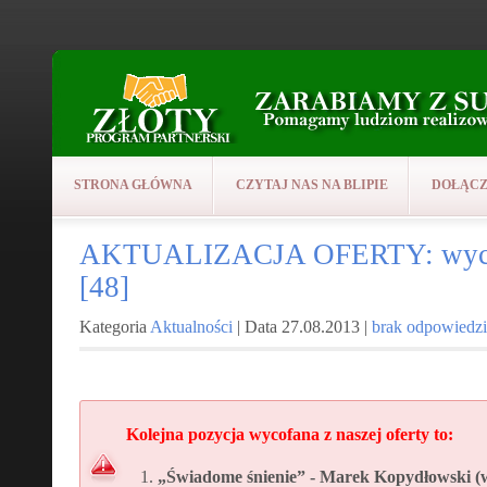
STRONA GŁÓWNA
CZYTAJ NAS NA BLIPIE
DOŁĄCZ
AKTUALIZACJA OFERTY: wycof
[48]
Kategoria
Aktualności
| Data 27.08.2013 |
brak odpowiedzi
Kolejna pozycja wycofana z naszej oferty to:
„Świadome śnienie” - Marek Kopydłowski (