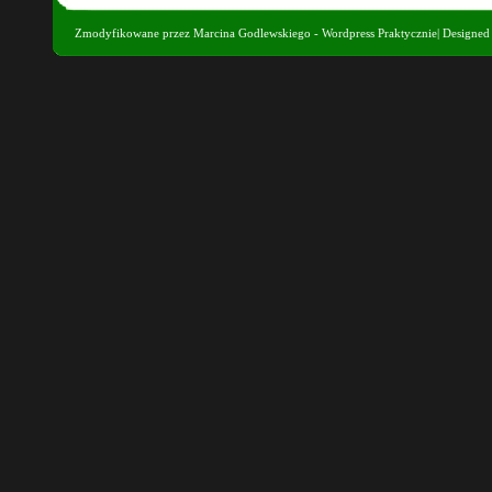
Zmodyfikowane przez
Marcina Godlewskiego - Wordpress Praktycznie
| Designe