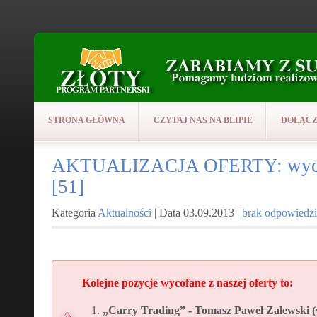
STRONA GŁÓWNA
CZYTAJ NAS NA BLIPIE
DOŁĄCZ
AKTUALIZACJA OFERTY: wycof
[51]
Kategoria
Aktualności
| Data 03.09.2013 |
brak odpowiedzi
Kolejne pozycje wycofane z naszej oferty to:
„Carry Trading” - Tomasz Paweł Zalewski 