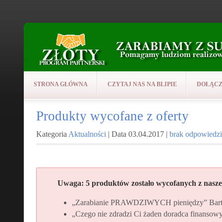
STRONA GŁÓWNA
CZYTAJ NAS NA BLIPIE
DOŁĄCZ
Produkty wycofane z oferty
Kategoria
Aktualności
| Data 03.04.2017 |
brak odpowiedzi
Uwaga
:
5 produktów
zostało wycofanych z naszej
„Zarabianie PRAWDZIWYCH pieniędzy” Bart
„Czego nie zdradzi Ci żaden doradca finansowy 